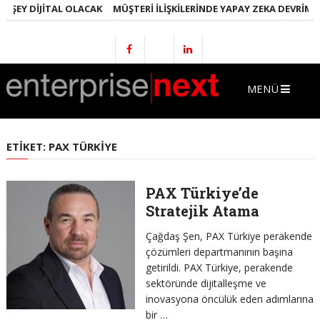
 ŞEY DIJITAL OLACAK
MÜŞTERI İLIŞKILERINDE YAPAY ZEKA DEVRIMI
MENÜ
ETIKET:
PAX TÜRKIYE
PAX Türkiye’de
Stratejik Atama
Çağdaş Şen, PAX Türkiye perakende
çözümleri departmanının başına
getirildi. PAX Türkiye, perakende
sektöründe dijitalleşme ve
inovasyona öncülük eden adımlarına
bir …