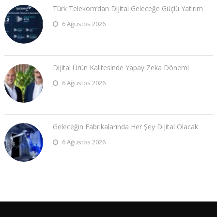
Türk Telekom’dan Dijital Geleceğe Güçlü Yatırım
6 Ağustos 2026
Dijital Ürün Kalitesinde Yapay Zeka Dönemi
6 Ağustos 2026
Geleceğin Fabrikalarında Her Şey Dijital Olacak
6 Ağustos 2026