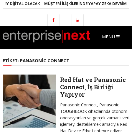
EY DIJITAL OLACAK
MÜŞTERI İLIŞKILERINDE YAPAY ZEKA DEVRIMI
E
MENÜ
ETIKET:
PANASONIC CONNECT
Red Hat ve Panasonic
Connect, İş Birliği
Yapıyor
Panasonic Connect, Panasonic
TOUGHBOOK cihazlarında otonom
operasyonları ve gerçek zamanlı veri
işlemeyi desteklemek amacıyla Red
Hat Device Edge’i entegre ediyor. …