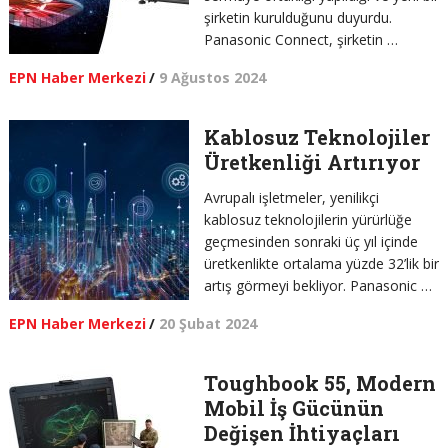
şirketin kurulduğunu duyurdu.
Panasonic Connect, şirketin …
EPN Haber Merkezi
/
9 Ağustos 2024
Kablosuz Teknolojiler
Üretkenliği Artırıyor
Avrupalı işletmeler, yenilikçi
kablosuz teknolojilerin yürürlüğe
geçmesinden sonraki üç yıl içinde
üretkenlikte ortalama yüzde 32’lik bir
artış görmeyi bekliyor. Panasonic …
EPN Haber Merkezi
/
20 Şubat 2024
Toughbook 55, Modern
Mobil İş Gücünün
Değişen İhtiyaçları