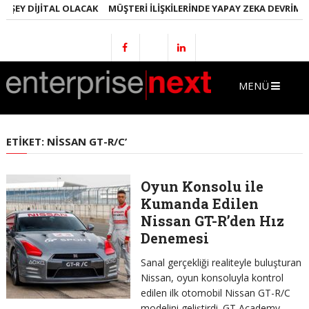
 ŞEY DIJITAL OLACAK
MÜŞTERI İLIŞKILERINDE YAPAY ZEKA DEVRIMI
MENÜ
ETIKET:
NISSAN GT-R/C’
Oyun Konsolu ile
Kumanda Edilen
Nissan GT-R’den Hız
Denemesi
Sanal gerçekliği realiteyle buluşturan
Nissan, oyun konsoluyla kontrol
edilen ilk otomobil Nissan GT-R/C
modelini geliştirdi. GT Academy