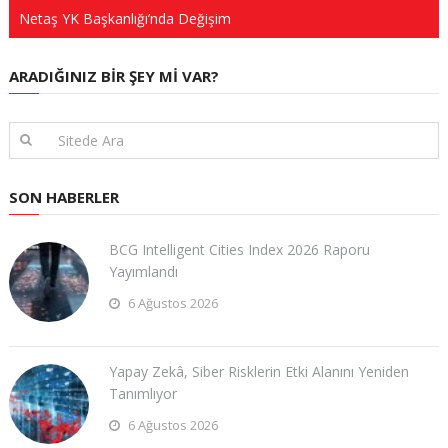
Netaş YK Başkanlığı’nda Değişim
ARADIĞINIZ BIR ŞEY MI VAR?
SON HABERLER
BCG Intelligent Cities Index 2026 Raporu
Yayımlandı
6 Ağustos 2026
Yapay Zekâ, Siber Risklerin Etki Alanını Yeniden
Tanımlıyor
6 Ağustos 2026