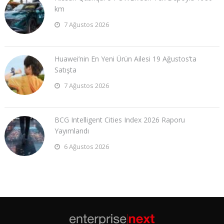
km
7 Ağustos 2026
Huawei’nin En Yeni Ürün Ailesi 19 Ağustos’ta
Satışta
7 Ağustos 2026
BCG Intelligent Cities Index 2026 Raporu
Yayımlandı
6 Ağustos 2026