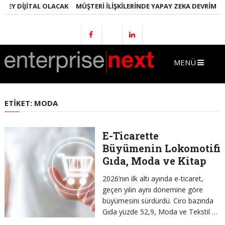
EY DIJITAL OLACAK
MÜŞTERI İLIŞKILERINDE YAPAY ZEKA DEVRIMI
E
MENÜ
ETIKET:
MODA
E-Ticarette
Büyümenin Lokomotifi
Gıda, Moda ve Kitap
2026’nın ilk altı ayında e-ticaret,
geçen yılın aynı dönemine göre
büyümesini sürdürdü. Ciro bazında
Gıda yüzde 52,9, Moda ve Tekstil …