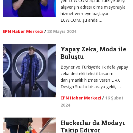
yeri LCW.COM açıldı. Türkiye’de iyi
alışverişin adresi olma misyonuyla
hizmet vermeye başlayan
LCW.COM, şu anda …
EPN Haber Merkezi
/
23 Mayıs 2024
Yapay Zeka, Moda ile
Buluştu
Boyner ve Türkiye’de ilk defa yapay
zeka destekli tekstil tasarım
danışmanlık hizmeti veren E 4.0
Design Studio bir araya geldi, …
EPN Haber Merkezi
/
16 Şubat
2024
Hackerlar da Modayı
Takip Ediyor