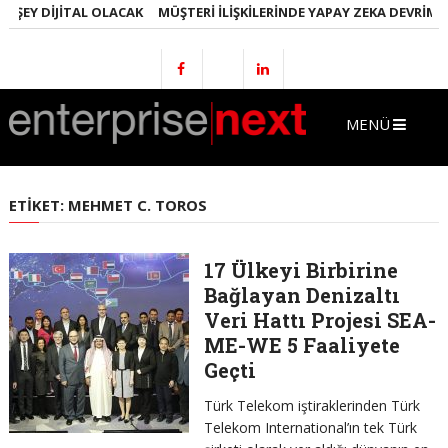
 ŞEY DIJITAL OLACAK
MÜŞTERI İLIŞKILERINDE YAPAY ZEKA DEVRIMI
MENÜ
ETIKET:
MEHMET C. TOROS
17 Ülkeyi Birbirine
Bağlayan Denizaltı
Veri Hattı Projesi SEA-
ME-WE 5 Faaliyete
Geçti
Türk Telekom iştiraklerinden Türk
Telekom International’ın tek Türk