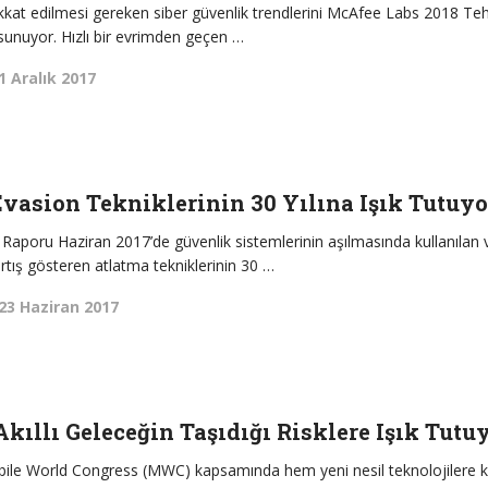
kkat edilmesi gereken siber güvenlik trendlerini McAfee Labs 2018 Teh
unuyor. Hızlı bir evrimden geçen …
1 Aralık 2017
vasion Tekniklerinin 30 Yılına Işık Tutuyo
Raporu Haziran 2017’de güvenlik sistemlerinin aşılmasında kullanılan 
artış gösteren atlatma tekniklerinin 30 …
23 Haziran 2017
Akıllı Geleceğin Taşıdığı Risklere Işık Tutu
Mobile World Congress (MWC) kapsamında hem yeni nesil teknolojilere k