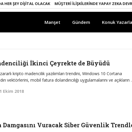
ER ŞEY DIJITAL OLACAK
MÜŞTERI İLIŞKILERINDE YAPAY ZEKA DEVRIM
Manşet
Gündem
Konuk Yazarla
denciliği İkinci Çeyrekte de Büyüdü
zararlı kripto madencilik yazılımları trendini, Windows 10 Cortana
ldırı vektörlerini, mobil fatura dolandırıcılığı uygulamalarını ve açıkların
1 Ekim 2018
na Damgasını Vuracak Siber Güvenlik Trendl