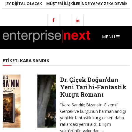
 ŞEY DIJITAL OLACAK
MÜŞTERI İLIŞKILERINDE YAPAY ZEKA DEVRIMI
MENÜ
ETIKET:
KARA SANDIK
Dr. Çiçek Doğan’dan
Yeni Tarihi-Fantastik
Kurgu Romanı
“Kara Sandık; Bizans’ın Gizemi”
Gerçek ve kurgunun harmanlandığı
yeni bir fantastik kurgu eseri daha
raflardaki yerini aldı. Bilişim
sektörünün yakından …