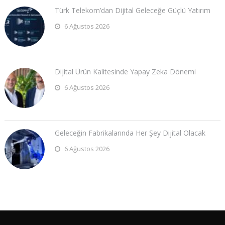
Türk Telekom’dan Dijital Geleceğe Güçlü Yatırım
6 Ağustos 2026
Dijital Ürün Kalitesinde Yapay Zeka Dönemi
6 Ağustos 2026
Geleceğin Fabrikalarında Her Şey Dijital Olacak
6 Ağustos 2026