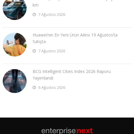
km
7 Ağustos 2026
Huawei’nin En Yeni Ürün Ailesi 19 Ağustos’ta
Satışta
7 Ağustos 2026
BCG Intelligent Cities Index 2026 Raporu
Yayımlandı
6 Ağustos 2026