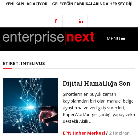
E YENI KAPILAR AÇIYOR
GELECEĞIN FABRIKALARINDA HER ŞEY DIJITA
MENÜ
ETIKET:
INTELIVUS
Dijital Hamallığa Son
Şirketlerin en büyük zaman
kayıplarından biri olan manuel belge
ayrıştırma ve veri giriş süreçleri,
PaperWork’ün geliştirdiği yapay zekâ
destekli Akıllı …
EPN Haber Merkezi
/
2 Haziran