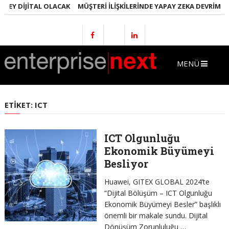
ŞEY DIJITAL OLACAK
MÜŞTERI İLIŞKILERINDE YAPAY ZEKA DEVRIMI
E
MENÜ
ETIKET:
ICT
ICT Olgunluğu
Ekonomik Büyümeyi
Besliyor
Huawei, GITEX GLOBAL 2024’te
“Dijital Bölüşüm – ICT Olgunluğu
Ekonomik Büyümeyi Besler” başlıklı
önemli bir makale sundu. Dijital
Dönüşüm Zorunluluğu …