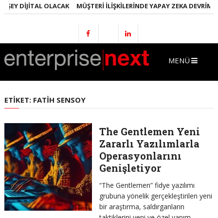
 ŞEY DIJITAL OLACAK
MÜŞTERI İLIŞKILERINDE YAPAY ZEKA DEVRIMI
MENÜ
ETIKET:
FATIH SENSOY
The Gentlemen Yeni
Zararlı Yazılımlarla
Operasyonlarını
Genişletiyor
“The Gentlemen” fidye yazılımı
grubuna yönelik gerçekleştirilen yeni
bir araştırma, saldırganların
taktiklerini yeni ve özel yapım