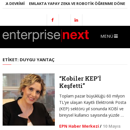
EKA DEVRIMI
EMLAKTA YAPAY ZEKA VE ROBOTIK ÖĞRENME DÖNEMI
MENÜ
ETIKET:
DUYGU YANTAÇ
“Kobiler KEP’İ
Keşfetti”
Toplam pazar büyüklüğü 60 milyon
TL’ye ulaşan Kayıtlı Elektronik Posta
(KEP) sektörü yıl sonunda KOBİ ve
bireysel kullanıcı sayısında yüzde …
EPN Haber Merkezi
/
10 Mayıs