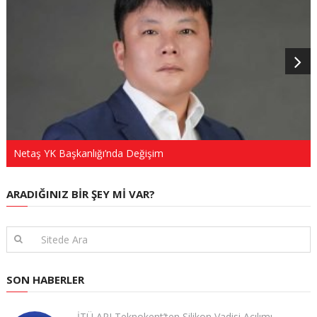
Netaş YK Başkanlığı’nda Değişim
ARADIĞINIZ BIR ŞEY MI VAR?
SON HABERLER
İTÜ ARI Teknokent’ten Silikon Vadisi Açılımı