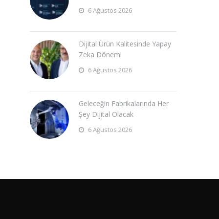
6 Ağustos 2026
Dijital Ürün Kalitesinde Yapay
Zeka Dönemi
6 Ağustos 2026
Geleceğin Fabrikalarında Her
Şey Dijital Olacak
6 Ağustos 2026