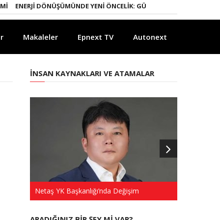
I
ENERJI DÖNÜŞÜMÜNDE YENI ÖNCELIK: GÜÇLÜ ELEKTRIK ŞEBEKELERI
r
Makaleler
Epnext TV
Autonext
İNSAN KAYNAKLARI VE ATAMALAR
Netaş YK Başkanlığı’nda Değişim
Türkkep’te 
ARADIĞINIZ BIR ŞEY MI VAR?