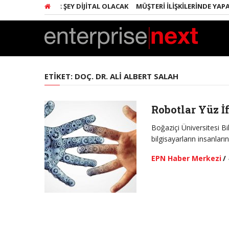
IKALARINDA HER ŞEY DIJITAL OLACAK
MÜŞTERI İLIŞKILERINDE YAPAY
ETIKET:
DOÇ. DR. ALI ALBERT SALAH
Robotlar Yüz 
Boğaziçi Üniversitesi B
bilgisayarların insanlar
EPN Haber Merkezi
/