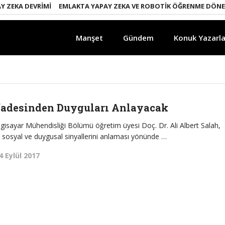
 ZEKA DEVRIMI
EMLAKTA YAPAY ZEKA VE ROBOTIK ÖĞRENME DÖNEM
Manşet
Gündem
Konuk Yazarla
İfadesinden Duyguları Anlayacak
ilgisayar Mühendisliği Bölümü öğretim üyesi Doç. Dr. Ali Albert Salah,
ın sosyal ve duygusal sinyallerini anlaması yönünde …
4 Eylül 2017