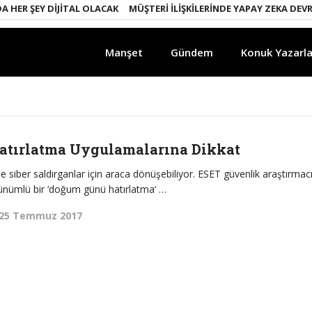
HER ŞEY DIJITAL OLACAK
MÜŞTERI İLIŞKILERINDE YAPAY ZEKA DEVRIM
Manşet
Gündem
Konuk Yazarla
tırlatma Uygulamalarına Dikkat
e siber saldırganlar için araca dönüşebiliyor. ESET güvenlik araştırmacıl
rünümlü bir ‘doğum günü hatırlatma‘ …
25 Temmuz 2017