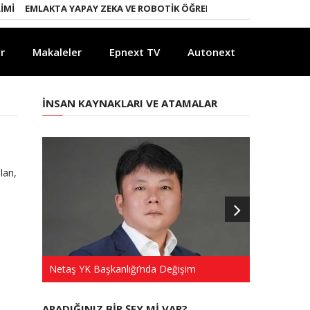
I
EMLAKTA YAPAY ZEKA VE ROBOTIK ÖĞRENME DÖNEMI
ENERJI D
r
Makaleler
Epnext TV
Autonext
İNSAN KAYNAKLARI VE ATAMALAR
arı,
Netaş YK Başkanlığı’nda Değişim
Türkkep’te 
ARADIĞINIZ BIR ŞEY MI VAR?