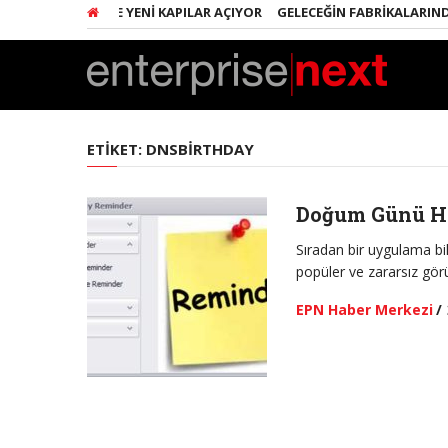
NÇ GIRIŞIMCILERE YENI KAPILAR AÇIYOR
GELECEĞIN FABRIKALARINDA 
ETIKET:
DNSBIRTHDAY
Doğum Günü Ha
Sıradan bir uygulama bil
popüler ve zararsız gö
EPN Haber Merkezi
/