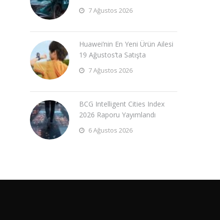
7 Ağustos 2026
Huawei’nin En Yeni Ürün Ailesi
19 Ağustos’ta Satışta
7 Ağustos 2026
BCG Intelligent Cities Index
2026 Raporu Yayımlandı
6 Ağustos 2026