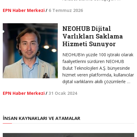
EPN Haber Merkezi
/
6 Temmuz 2026
NEOHUB Dijital
Varlıkları Saklama
Hizmeti Sunuyor
NEOHUB’ın yüzde 100 iştiraki olarak
faaliyetlerini sürdüren NEOHUB
Bulut Teknolojileri A.Ş. bünyesinde
hizmet veren platformda, kullanıcılar
dijital varlıklarını akıllı çözümlerle …
EPN Haber Merkezi
/
31 Ocak 2024
İNSAN KAYNAKLARI VE ATAMALAR