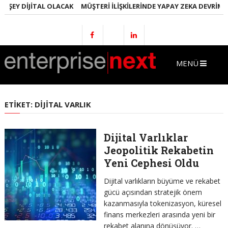
 ŞEY DIJITAL OLACAK
MÜŞTERI İLIŞKILERINDE YAPAY ZEKA DEVRIMI
MENÜ
ETIKET:
DIJITAL VARLIK
Dijital Varlıklar
Jeopolitik Rekabetin
Yeni Cephesi Oldu
Dijital varlıkların büyüme ve rekabet
gücü açısından stratejik önem
kazanmasıyla tokenizasyon, küresel
finans merkezleri arasında yeni bir
rekabet alanına dönüşüyor. …