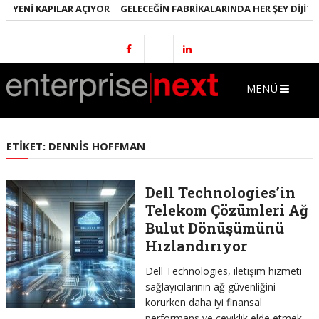
E YENI KAPILAR AÇIYOR
GELECEĞIN FABRIKALARINDA HER ŞEY DIJITA
MENÜ
ETIKET:
DENNIS HOFFMAN
Dell Technologies’in
Telekom Çözümleri Ağ
Bulut Dönüşümünü
Hızlandırıyor
Dell Technologies, iletişim hizmeti
sağlayıcılarının ağ güvenliğini
korurken daha iyi finansal
performans ve çeviklik elde etmek