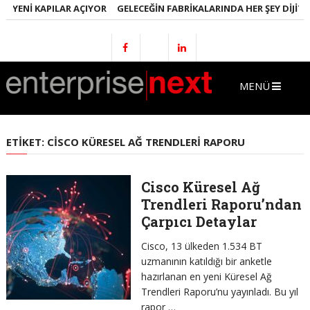
E YENI KAPILAR AÇIYOR
GELECEĞIN FABRIKALARINDA HER ŞEY DIJITA
MENÜ
ETIKET:
CISCO KÜRESEL AĞ TRENDLERI RAPORU
Cisco Küresel Ağ
Trendleri Raporu’ndan
Çarpıcı Detaylar
Cisco, 13 ülkeden 1.534 BT
uzmanının katıldığı bir anketle
hazırlanan en yeni Küresel Ağ
Trendleri Raporu’nu yayınladı. Bu yıl
rapor …