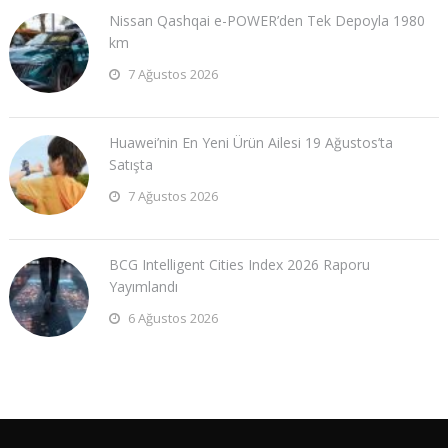
Nissan Qashqai e-POWER’den Tek Depoyla 1980
km
7 Ağustos 2026
Huawei’nin En Yeni Ürün Ailesi 19 Ağustos’ta
Satışta
7 Ağustos 2026
BCG Intelligent Cities Index 2026 Raporu
Yayımlandı
6 Ağustos 2026