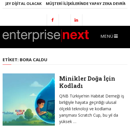
 ŞEY DIJITAL OLACAK
MÜŞTERI İLIŞKILERINDE YAPAY ZEKA DEVRIMI
MENÜ
ETIKET:
BORA CALDU
Minikler Doğa İçin
Kodladı
QNB Türkiye’nin Habitat Derneği iş
birliğiyle hayata geçirdiği ulusal
ölçekli teknoloji ve kodlama
yarışması Scratch Cup, bu yıl da
yüksek …