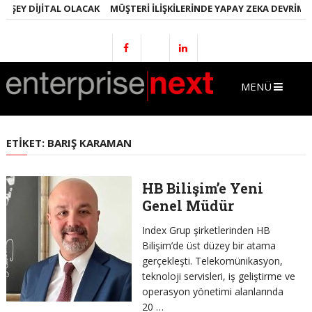
 ŞEY DIJITAL OLACAK
MÜŞTERI İLIŞKILERINDE YAPAY ZEKA DEVRIMI
MENÜ
ETIKET:
BARIŞ KARAMAN
HB Bilişim’e Yeni
Genel Müdür
Index Grup şirketlerinden HB
Bilişim’de üst düzey bir atama
gerçekleşti. Telekomünikasyon,
teknoloji servisleri, iş geliştirme ve
operasyon yönetimi alanlarında
20 …