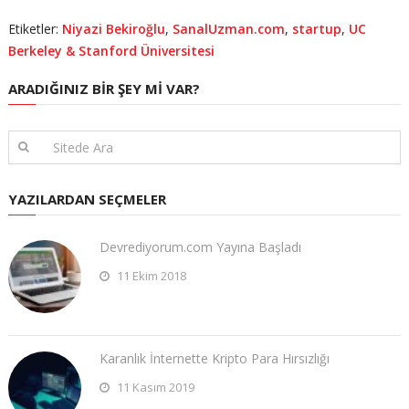
Etiketler:
Niyazi Bekiroğlu
,
SanalUzman.com
,
startup
,
UC
Berkeley & Stanford Üniversitesi
ARADIĞINIZ BIR ŞEY MI VAR?
YAZILARDAN SEÇMELER
Devrediyorum.com Yayına Başladı
11 Ekim 2018
Karanlık İnternette Kripto Para Hırsızlığı
11 Kasım 2019