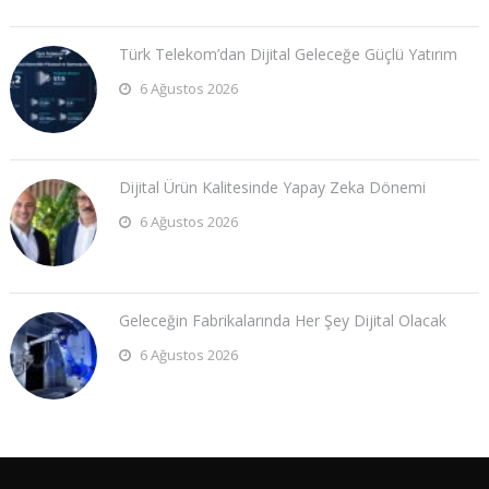
Türk Telekom’dan Dijital Geleceğe Güçlü Yatırım
6 Ağustos 2026
Dijital Ürün Kalitesinde Yapay Zeka Dönemi
6 Ağustos 2026
Geleceğin Fabrikalarında Her Şey Dijital Olacak
6 Ağustos 2026