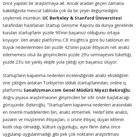
önce yapılan bir araştırmaya ait. Ancak aradan geçen zamana
bakıldığında mevcut tabloda çok da bir şeyin değişmediğini
söylemek mümkün.
UC Berkeley & Stanford Üniversitesi
tarafından hazırlanan Startup Genome Raporu da dünya genelinde
kurulan startup’ların yüzde 90’ının başarısız olduğunu ortaya
koyuyor. Veri analiz platformu CB Insights’a göre bu tablonun en
büyük nedenlerinden biri yüzde 42’sinin pazar ihtiyacını net analiz
edememesi olsa da girişimcilerin yüzde 29’u sermayesini tükettiği,
yüzde 23’ü ise yanlış ekiple yola çıktığı için başarısız oluyor.
Startup’ların kapanma nedenleri incelendiğinde analiz eksikliğinin
öne çıktığını anlatan Türkiye’nin iddialı startup’larından, online iş
platformu
SanalUzman.com Genel Müdürü Niyazi Bekiroğlu
,
doğru piyasa araştırmasının girişimcileri bir sıfır önde başlatacağı
görüşünde. Bekiroğlu, “Startup’ların kapanma nedenleri arasındaki
en önemli maddelerden biri, analiz etmemek. Hedef kitle analizi,
pazarın ve müşterinin ihtiyaçları, o ürüne ihtiyaç duyan kitlenin
kısıtlı olup olmadığı, kültüre uygunluğu, aynı fikrin daha önce
uygulanıp uygulanmadığı gibi pek çok noktanın araştırılması