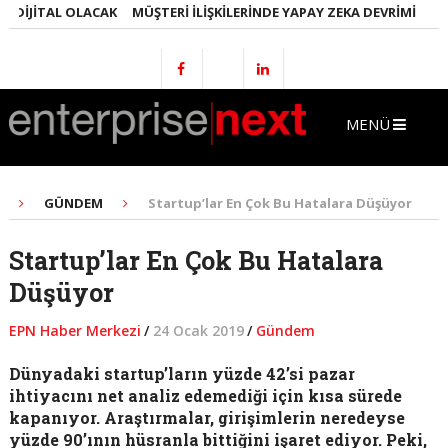
IJITAL OLACAK
MÜŞTERI İLIŞKILERINDE YAPAY ZEKA DEVRIMI
EMLAK
MENÜ
GÜNDEM
Startup’lar En Çok Bu Hatalara Düşüyor
Startup’lar En Çok Bu Hatalara
Düşüyor
EPN Haber Merkezi
/
24 Ocak 2019
/
Gündem
Dünyadaki startup’ların yüzde 42’si pazar
ihtiyacını net analiz edemediği için kısa sürede
kapanıyor. Araştırmalar, girişimlerin neredeyse
yüzde 90’ının hüsranla bittiğini işaret ediyor. Peki,