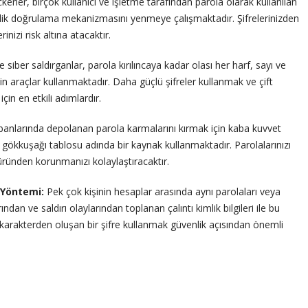
kerler, birçok kullanıcı ve işletme tarafından parola olarak kullanılan
imlik doğrulama mekanizmasını yenmeye çalışmaktadır. Şifrelerinizden
inizi risk altına atacaktır.
siber saldırganlar, parola kırılıncaya kadar olası her harf, sayı ve
araçlar kullanmaktadır. Daha güçlü şifreler kullanmak ve çift
in en etkili adımlardır.
anlarında depolanan parola karmalarını kırmak için kaba kuvvet
n gökkuşağı tablosu adında bir kaynak kullanmaktadır. Parolalarınızı
türünden korunmanızı kolaylaştıracaktır.
) Yöntemi:
Pek çok kişinin hesaplar arasında aynı parolaları veya
arından ve saldırı olaylarından toplanan çalıntı kimlik bilgileri ile bu
 8 karakterden oluşan bir şifre kullanmak güvenlik açısından önemli