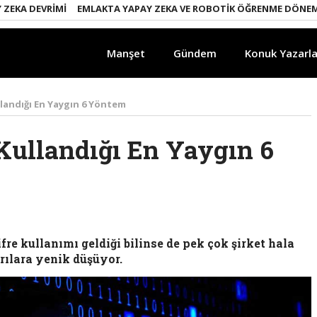
A DEVRIMI
EMLAKTA YAPAY ZEKA VE ROBOTIK ÖĞRENME DÖNEMI
E
Manşet
Gündem
Konuk Yazarla
llandığı En Yaygın 6 Yöntem
 Kullandığı En Yaygın 6
fre kullanımı geldiği bilinse de pek çok şirket hala
ırılara yenik düşüyor.