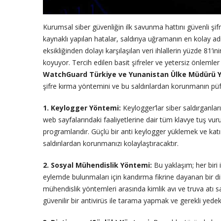
Kurumsal siber güvenliğin ilk savunma hattını güvenli şifr
kaynaklı yapılan hatalar, saldırıya uğramanın en kolay adı
eksikliğinden dolayı karşılaşılan veri ihlallerin yüzde 81’
koyuyor. Tercih edilen basit şifreler ve yetersiz önlemler
WatchGuard Türkiye ve Yunanistan Ülke Müdürü 
şifre kırma yöntemini ve bu saldırılardan korunmanın püf 
1. Keylogger Yöntemi:
Keylogger’lar siber saldırganları
web sayfalarındaki faaliyetlerine dair tüm klavye tuş vuru
programlarıdır. Güçlü bir anti keylogger yüklemek ve katı 
saldırılardan korunmanızı kolaylaştıracaktır.
2. Sosyal Mühendislik Yöntemi:
Bu yaklaşım; her biri i
eylemde bulunmaları için kandırma fikrine dayanan bir dizi
mühendislik yöntemleri arasında kimlik avı ve truva atı sa
güvenilir bir antivirüs ile tarama yapmak ve gerekli yedek