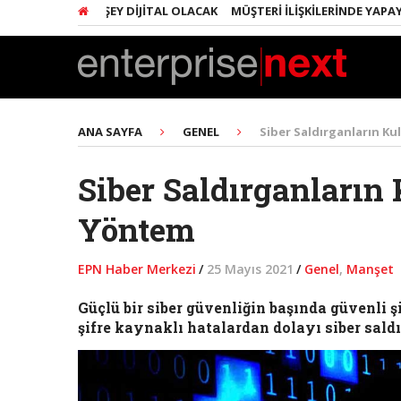
ARINDA HER ŞEY DIJITAL OLACAK
MÜŞTERI İLIŞKILERINDE YAPAY ZEK
ANA SAYFA
GENEL
Siber Saldırganların Ku
Siber Saldırganların
Yöntem
EPN Haber Merkezi
/
25 Mayıs 2021
/
Genel
,
Manşet
Güçlü bir siber güvenliğin başında güvenli şi
şifre kaynaklı hatalardan dolayı siber sald