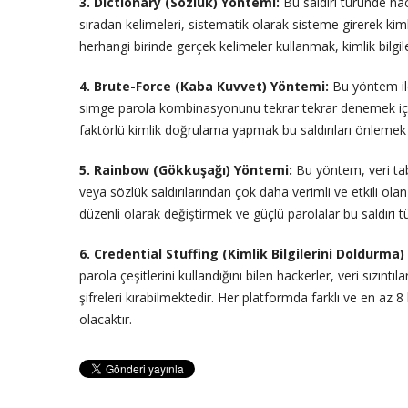
3. Dictionary (Sözlük) Yöntemi:
Bu saldırı türünde hac
sıradan kelimeleri, sistematik olarak sisteme girerek k
herhangi birinde gerçek kelimeler kullanmak, kimlik bilgiler
4. Brute-Force (Kaba Kuvvet) Yöntemi:
Bu yöntem ile 
simge parola kombinasyonunu tekrar tekrar denemek için 
faktörlü kimlik doğrulama yapmak bu saldırıları önlemek iç
5. Rainbow (Gökkuşağı) Yöntemi:
Bu yöntem, veri tab
veya sözlük saldırılarından çok daha verimli ve etkili ola
düzenli olarak değiştirmek ve güçlü parolalar bu saldırı 
6. Credential Stuffing (Kimlik Bilgilerini Doldurma
parola çeşitlerini kullandığını bilen hackerler, veri sızıntıl
şifreleri kırabilmektedir. Her platformda farklı ve en az
olacaktır.