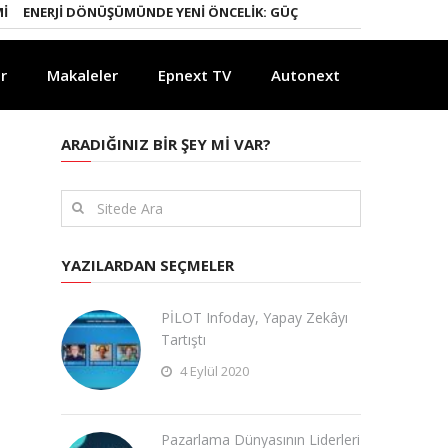
NERJI DÖNÜŞÜMÜNDE YENI ÖNCELIK: GÜÇLÜ ELEKTRIK ŞEBEKELERI
YA
r
Makaleler
Epnext TV
Autonext
ARADIĞINIZ BIR ŞEY MI VAR?
YAZILARDAN SEÇMELER
PİLOT Infoday, Yapay Zekâyı
Tartıştı
4 Eylül 2020
Pazarlama Dünyasının Liderleri