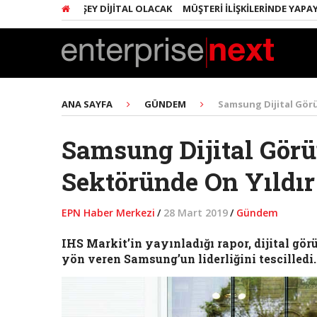
ARINDA HER ŞEY DIJITAL OLACAK
MÜŞTERI İLIŞKILERINDE YAPAY ZEKA
ANA SAYFA
GÜNDEM
Samsung Dijital Gör
Samsung Dijital Görü
Sektöründe On Yıldır
EPN Haber Merkezi
/
28 Mart 2019
/
Gündem
IHS Markit’in yayınladığı rapor, dijital gör
yön veren Samsung’un liderliğini tescilledi.