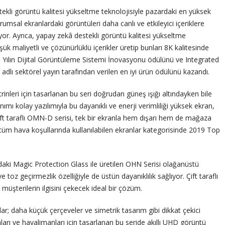
kli görüntü kalitesi yükseltme teknolojisiyle pazardaki en yüksek
sal ekranlardaki görüntüleri daha canlı ve etkileyici içeriklere
iyor. Ayrıca, yapay zekâ destekli görüntü kalitesi yükseltme
k maliyetli ve çözünürlüklü içerikler üretip bunları 8K kalitesinde
Yılın Dijital Görüntüleme Sistemi İnovasyonu ödülünü ve Integrated
adlı sektörel yayın tarafından verilen en iyi ürün ödülünü kazandı.
inleri için tasarlanan bu seri doğrudan güneş ışığı altındayken bile
nımı kolay yazılımıyla bu dayanıklı ve enerji verimliliği yüksek ekran,
ft taraflı OMN-D serisi, tek bir ekranla hem dışarı hem de mağaza
üm hava koşullarında kullanılabilen ekranlar kategorisinde 2019 Top
aki Magic Protection Glass ile üretilen OHN Serisi olağanüstü
oz geçirmezlik özelliğiyle de üstün dayanıklılık sağlıyor. Çift taraflı
şterilerin ilgisini çekecek ideal bir çözüm.
; daha küçük çerçeveler ve simetrik tasarım gibi dikkat çekici
ları ve havalimanları için tasarlanan bu seride akıllı UHD görüntü