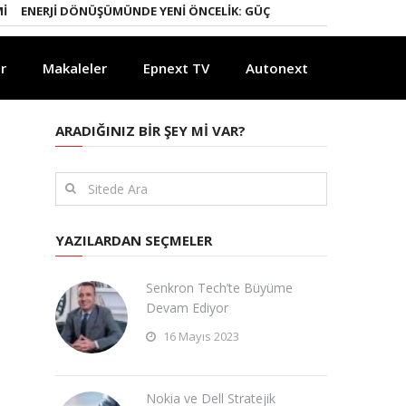
ERJI DÖNÜŞÜMÜNDE YENI ÖNCELIK: GÜÇLÜ ELEKTRIK ŞEBEKELERI
YA
r
Makaleler
Epnext TV
Autonext
ARADIĞINIZ BIR ŞEY MI VAR?
YAZILARDAN SEÇMELER
Senkron Tech’te Büyüme
Devam Ediyor
16 Mayıs 2023
Nokia ve Dell Stratejik