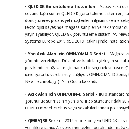
• QLED 8K Görüntüleme Sistemleri –
Yapay zekâ deste
çözünürlüğü sunan QLED 8K görüntüleme sistemleri, kurum
dönüştürerek potansiyel müşterilerin ilgisini üzerine çek
teknolojisi sayesinde mağaza sahipleri ve reklamcılar düşü
yayınlayabiliyor. QLED 8K görüntüleme sistemi AV News 
Systems Europe 2019 (ISE 2019) etkinliğinde Installation 
• Yarı Açık Alan İçin OMN/OMN-D Serisi –
Mağaza vitr
görüntü verebiliyor. Düzenli ve kabloları gizleyen ve kulla
perakende mağazalar için harika bir seçenek sunuyor. Çi
içine görüntü verebilmeyi sağlıyor. OMN/OMN-D Serisi, t
New Technology (TNT) Ödülü kazandı.
• Açık Alan İçin OHN/OHN-D Serisi –
IK10 standardınd
görünürlük sunmasının yanı sıra IP56 standardındaki su ve t
OHN-D modeli otobüs veya sokak ilanlarında potansiyel mü
• QMR/QBR Serisi –
2019 model bu yeni UHD 4K ekranlar
yeniliklere sahip. Alışveriş merkezleri, perakende mağaza