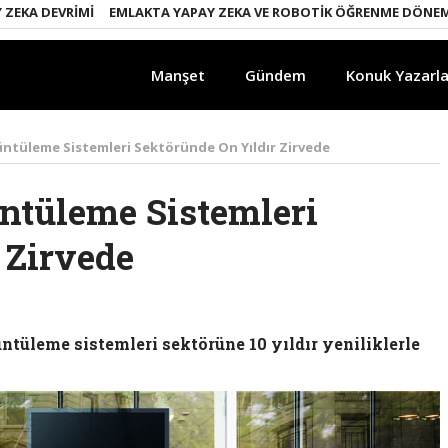
 DEVRIMI
EMLAKTA YAPAY ZEKA VE ROBOTIK ÖĞRENME DÖNEMI
EN
Manşet
Gündem
Konuk Yazarla
üntüleme Sistemleri Sektöründe On Yıldır Zirvede
ntüleme Sistemleri
 Zirvede
üntüleme sistemleri sektörüne 10 yıldır yeniliklerle