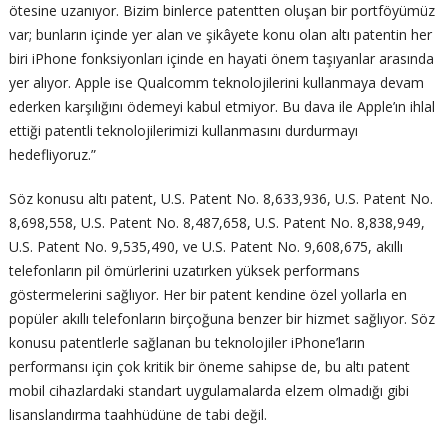
ötesine uzanıyor. Bizim binlerce patentten oluşan bir portföyümüz
var; bunların içinde yer alan ve şikâyete konu olan altı patentin her
biri iPhone fonksiyonları içinde en hayati önem taşıyanlar arasında
yer alıyor. Apple ise Qualcomm teknolojilerini kullanmaya devam
ederken karşılığını ödemeyi kabul etmiyor. Bu dava ile Apple’ın ihlal
ettiği patentli teknolojilerimizi kullanmasını durdurmayı
hedefliyoruz.”
Söz konusu altı patent, U.S. Patent No. 8,633,936, U.S. Patent No.
8,698,558, U.S. Patent No. 8,487,658, U.S. Patent No. 8,838,949,
U.S. Patent No. 9,535,490, ve U.S. Patent No. 9,608,675, akıllı
telefonların pil ömürlerini uzatırken yüksek performans
göstermelerini sağlıyor. Her bir patent kendine özel yollarla en
popüler akıllı telefonların birçoğuna benzer bir hizmet sağlıyor. Söz
konusu patentlerle sağlanan bu teknolojiler iPhone’ların
performansı için çok kritik bir öneme sahipse de, bu altı patent
mobil cihazlardaki standart uygulamalarda elzem olmadığı gibi
lisanslandırma taahhüdüne de tabi değil.