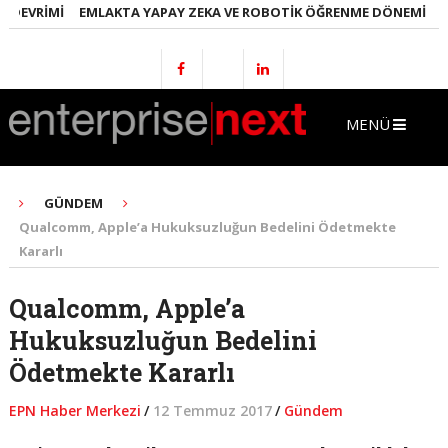
EVRIMI
EMLAKTA YAPAY ZEKA VE ROBOTIK ÖĞRENME DÖNEMI
ENE
MENÜ
GÜNDEM
Qualcomm, Apple’a Hukuksuzluğun Bedelini Ödetmekte
Kararlı
Qualcomm, Apple’a
Hukuksuzluğun Bedelini
Ödetmekte Kararlı
EPN Haber Merkezi
/
12 Temmuz 2017
/
Gündem