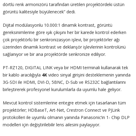
dörtlü renk armonizörü tarafından üretilen projektördeki üstün
görüntü kalitesiyle büyülenecek” dedi.
Dijital modülasyonlu 10.000:1 dinamik kontrast, görüntü
gereksinimlerine göre ışık çıkışını her bir karede kontrol ederken
çok projektörlü bir senkronizasyon işlevi, bir projektörler ağı
üzerinden dinamik kontrast ve deklanşör işlevlerinin kontrolünü
sağlanıyor ve bir ana projektörde senkronize ediliyor.
PT-RZ120, DIGITAL LINK veya bir HDMI terminali kullanarak tek
bir kablo aracılığıyla
4K
video sinyal girişini desteklemenin yanında
3G-SDI ile HDMI, DVI-D, 5BNC, D-Sub ve RS232C bağlantılarını
birleştirerek profesyonel kurulumlarla da uyumlu hale geliyor.
Mevcut kontrol sistemlerine entegre etmek için tasarlanan tüm
projektörler; HDBaseT, Art-Net, Crestron Connect ve PJLink
protokolleri ile uyumlu olmanın yanında Panasonic’in 1- Chip DLP
modelleri için değiştirilebilir lens ailesini paylaşıyor.