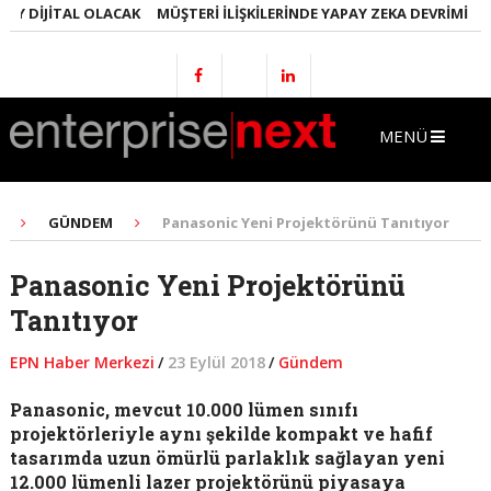
 DIJITAL OLACAK
MÜŞTERI İLIŞKILERINDE YAPAY ZEKA DEVRIMI
EML
MENÜ
GÜNDEM
Panasonic Yeni Projektörünü Tanıtıyor
Panasonic Yeni Projektörünü
Tanıtıyor
EPN Haber Merkezi
/
23 Eylül 2018
/
Gündem
Panasonic, mevcut 10.000 lümen sınıfı
projektörleriyle aynı şekilde kompakt ve hafif
tasarımda uzun ömürlü parlaklık sağlayan yeni
12.000 lümenli lazer projektörünü piyasaya