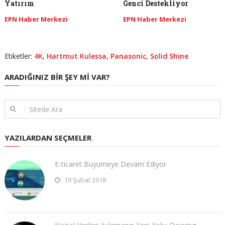
Yatırım
Genci Destekliyor
EPN Haber Merkezi
EPN Haber Merkezi
Etiketler:
4K
,
Hartmut Kulessa
,
Panasonic
,
Solid Shine
ARADIĞINIZ BIR ŞEY MI VAR?
YAZILARDAN SEÇMELER
E-ticaret Büyümeye Devam Ediyor
19 Şubat 2018