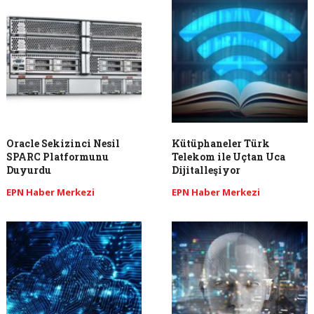
Oracle Sekizinci Nesil
Kütüphaneler Türk
SPARC Platformunu
Telekom ile Uçtan Uca
Duyurdu
Dijitalleşiyor
EPN Haber Merkezi
EPN Haber Merkezi