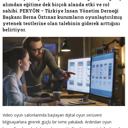
alımdan eğitime dek birçok alanda etki ve rol
sahibi. PERYÖN – Türkiye İnsan Yönetim Derneği
Başkanı Berna Öztınaz kurumların oyunlaştırılmış
yetenek testlerine olan talebinin giderek arttığını
belirtiyor.
Video oyun salonlarında başlayan dijital oyun serüveni
bilgisayarlara girerek güçlü bir ivme yakaladı. Ardından oyun