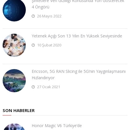
Şirketlere Veri Gizliliği Konusunda Yön Gösterecek
4 Öngörü
26 Mayıs 2022
Yetenek Açığı Son 13 Yılın En Yüksek Seviyesinde
10 Şubat 2020
Ericsson, 5G RAN Slicing ile 5G’nin Yaygınlaşmasını
Hızlandırıyor
27 Ocak 2021
SON HABERLER
Honor Magic V6 Türkiye’de