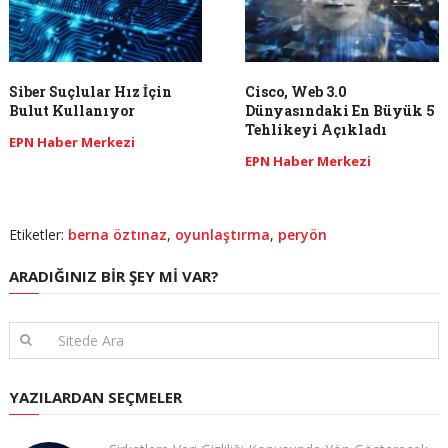
Siber Suçlular Hız İçin
Cisco, Web 3.0
Bulut Kullanıyor
Dünyasındaki En Büyük 5
Tehlikeyi Açıkladı
EPN Haber Merkezi
EPN Haber Merkezi
Etiketler:
berna öztınaz
,
oyunlaştırma
,
peryön
ARADIĞINIZ BIR ŞEY MI VAR?
YAZILARDAN SEÇMELER