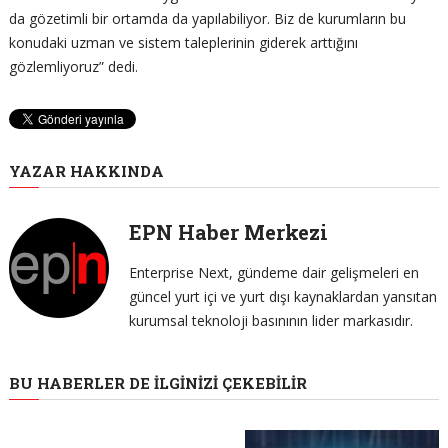
da gözetimli bir ortamda da yapılabiliyor. Biz de kurumların bu
konudaki uzman ve sistem taleplerinin giderek arttığını
gözlemliyoruz” dedi.
YAZAR HAKKINDA
EPN Haber Merkezi
Enterprise Next, gündeme dair gelişmeleri en
güncel yurt içi ve yurt dışı kaynaklardan yansıtan
kurumsal teknoloji basınının lider markasıdır.
BU HABERLER DE İLGINIZI ÇEKEBILIR