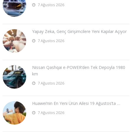
7 Ağustos 2026
Yapay Zeka, Genç Girişimcilere Yeni Kapılar Açıyor
7 Ağustos 2026
Nissan Qashqai e-POWER’den Tek Depoyla 1980
km
7 Ağustos 2026
Huawei’nin En Yeni Ürün Ailesi 19 Ağustos’ta …
7 Ağustos 2026