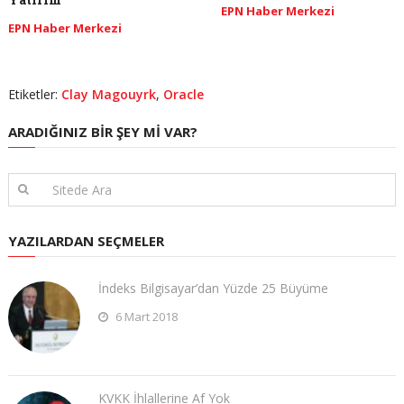
EPN Haber Merkezi
EPN Haber Merkezi
Etiketler:
Clay Magouyrk
,
Oracle
ARADIĞINIZ BIR ŞEY MI VAR?
YAZILARDAN SEÇMELER
İndeks Bilgisayar’dan Yüzde 25 Büyüme
6 Mart 2018
KVKK İhlallerine Af Yok