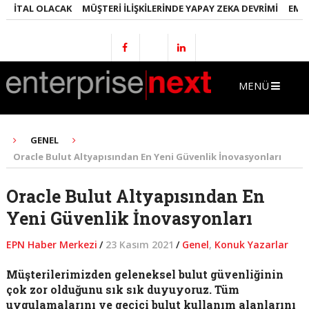
TAL OLACAK
MÜŞTERI İLIŞKILERINDE YAPAY ZEKA DEVRIMI
EMLAKTA 
MENÜ
GENEL
Oracle Bulut Altyapısından En Yeni Güvenlik İnovasyonları
Oracle Bulut Altyapısından En
Yeni Güvenlik İnovasyonları
EPN Haber Merkezi
/
23 Kasım 2021
/
Genel
,
Konuk Yazarlar
Müşterilerimizden geleneksel bulut güvenliğinin
çok zor olduğunu sık sık duyuyoruz. Tüm
uygulamalarını ve geçici bulut kullanım alanlarını