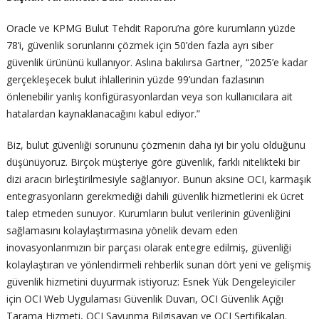
Oracle ve KPMG Bulut Tehdit Raporu’na göre kurumların yüzde
78’i, güvenlik sorunlarını çözmek için 50’den fazla ayrı siber
güvenlik ürününü kullanıyor. Aslına bakılırsa Gartner, “2025’e kadar
gerçekleşecek bulut ihlallerinin yüzde 99’undan fazlasının
önlenebilir yanlış konfigürasyonlardan veya son kullanıcılara ait
hatalardan kaynaklanacağını kabul ediyor.”
Biz, bulut güvenliği sorununu çözmenin daha iyi bir yolu olduğunu
düşünüyoruz. Birçok müşteriye göre güvenlik, farklı nitelikteki bir
dizi aracın birleştirilmesiyle sağlanıyor. Bunun aksine OCI, karmaşık
entegrasyonların gerekmediği dahili güvenlik hizmetlerini ek ücret
talep etmeden sunuyor. Kurumların bulut verilerinin güvenliğini
sağlamasını kolaylaştırmasına yönelik devam eden
inovasyonlarımızın bir parçası olarak entegre edilmiş, güvenliği
kolaylaştıran ve yönlendirmeli rehberlik sunan dört yeni ve gelişmiş
güvenlik hizmetini duyurmak istiyoruz: Esnek Yük Dengeleyiciler
için OCI Web Uygulaması Güvenlik Duvarı, OCI Güvenlik Açığı
Tarama Hizmeti, OCI Savunma Bilgisayarı ve OCI Sertifikaları.