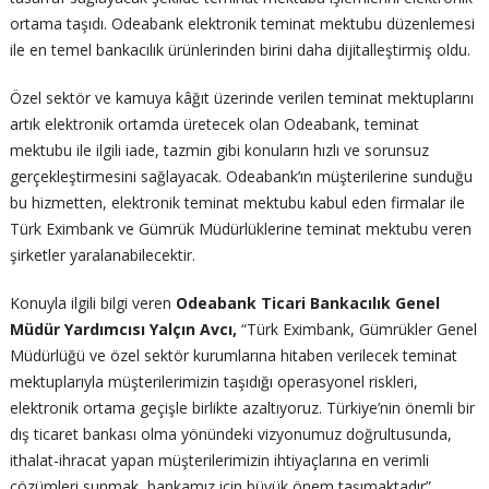
ortama taşıdı. Odeabank elektronik teminat mektubu düzenlemesi
ile en temel bankacılık ürünlerinden birini daha dijitalleştirmiş oldu.
Özel sektör ve kamuya kâğıt üzerinde verilen teminat mektuplarını
artık elektronik ortamda üretecek olan Odeabank, teminat
mektubu ile ilgili iade, tazmin gibi konuların hızlı ve sorunsuz
gerçekleştirmesini sağlayacak. Odeabank’ın müşterilerine sunduğu
bu hizmetten, elektronik teminat mektubu kabul eden firmalar ile
Türk Eximbank ve Gümrük Müdürlüklerine teminat mektubu veren
şirketler yaralanabilecektir.
Konuyla ilgili bilgi veren
Odeabank Ticari Bankacılık Genel
Müdür Yardımcısı Yalçın Avcı,
“Türk Eximbank, Gümrükler Genel
Müdürlüğü ve özel sektör kurumlarına hitaben verilecek teminat
mektuplarıyla müşterilerimizin taşıdığı operasyonel riskleri,
elektronik ortama geçişle birlikte azaltıyoruz. Türkiye’nin önemli bir
dış ticaret bankası olma yönündeki vizyonumuz doğrultusunda,
ithalat-ihracat yapan müşterilerimizin ihtiyaçlarına en verimli
çözümleri sunmak, bankamız için büyük önem taşımaktadır”