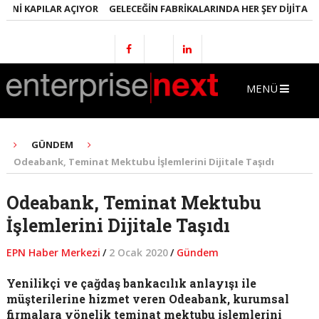
NI KAPILAR AÇIYOR
GELECEĞIN FABRIKALARINDA HER ŞEY DIJITAL OL
MENÜ
GÜNDEM
Odeabank, Teminat Mektubu İşlemlerini Dijitale Taşıdı
Odeabank, Teminat Mektubu
İşlemlerini Dijitale Taşıdı
EPN Haber Merkezi
/
2 Ocak 2020
/
Gündem
Yenilikçi ve çağdaş bankacılık anlayışı ile
müşterilerine hizmet veren Odeabank, kurumsal
firmalara yönelik teminat mektubu işlemlerini