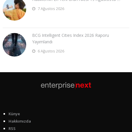
7 Ağustos 2026
BCG Intelligent Cities Index 2026 Raporu
Yayımlandı
6 Ağustos 2026
Künye
Hakkımızda
RSS