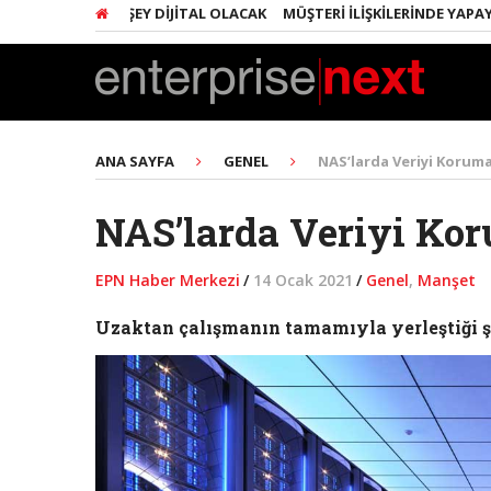
ARINDA HER ŞEY DIJITAL OLACAK
MÜŞTERI İLIŞKILERINDE YAPAY ZEK
ANA SAYFA
GENEL
NAS’larda Veriyi Koruma
NAS’larda Veriyi Ko
EPN Haber Merkezi
/
14 Ocak 2021
/
Genel
,
Manşet
Uzaktan çalışmanın tamamıyla yerleştiği şi