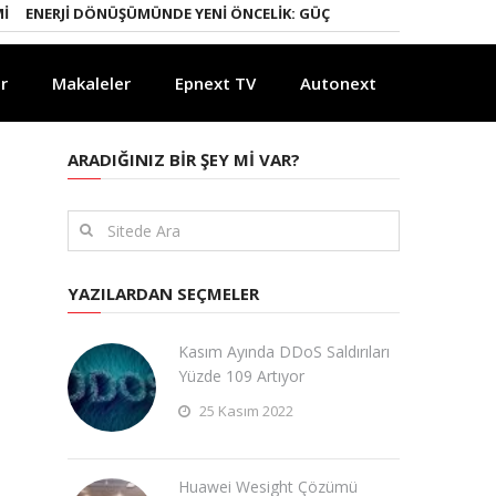
NERJI DÖNÜŞÜMÜNDE YENI ÖNCELIK: GÜÇLÜ ELEKTRIK ŞEBEKELERI
YA
r
Makaleler
Epnext TV
Autonext
ARADIĞINIZ BIR ŞEY MI VAR?
YAZILARDAN SEÇMELER
Kasım Ayında DDoS Saldırıları
Yüzde 109 Artıyor
25 Kasım 2022
Huawei Wesight Çözümü