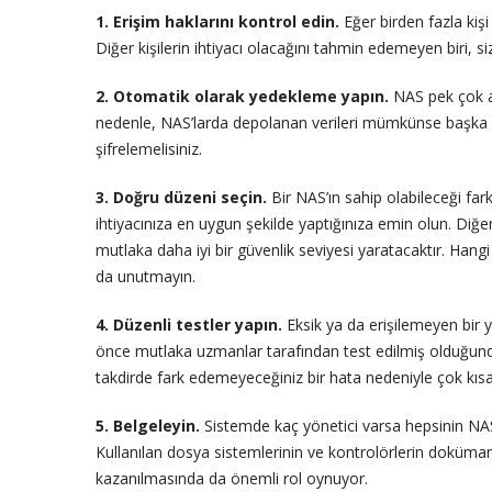
1. Erişim haklarını kontrol edin.
Eğer birden fazla kişi 
Diğer kişilerin ihtiyacı olacağını tahmin edemeyen biri, sizin
2. Otomatik olarak yedekleme yapın.
NAS pek çok av
nedenle, NAS’larda depolanan verileri mümkünse başka bi
şifrelemelisiniz.
3. Doğru düzeni seçin.
Bir NAS’ın sahip olabileceği fa
ihtiyacınıza en uygun şekilde yaptığınıza emin olun. Diğe
mutlaka daha iyi bir güvenlik seviyesi yaratacaktır. Ha
da unutmayın.
4. Düzenli testler yapın.
Eksik ya da erişilemeyen bir 
önce mutlaka uzmanlar tarafından test edilmiş olduğun
takdirde fark edemeyeceğiniz bir hata nedeniyle çok kısa 
5. Belgeleyin.
Sistemde kaç yönetici varsa hepsinin NAS 
Kullanılan dosya sistemlerinin ve kontrolörlerin dokümanın
kazanılmasında da önemli rol oynuyor.