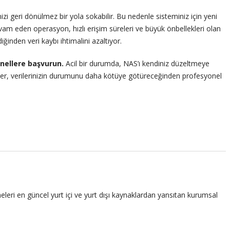
inizi geri dönülmez bir yola sokabilir. Bu nedenle sisteminiz için yeni
devam eden operasyon, hızlı erişim süreleri ve büyük önbellekleri olan
ğinden veri kaybı ihtimalini azaltıyor.
nellere başvurun.
Acil bir durumda, NAS’ı kendiniz düzeltmeye
leler, verilerinizin durumunu daha kötüye götüreceğinden profesyonel
leri en güncel yurt içi ve yurt dışı kaynaklardan yansıtan kurumsal