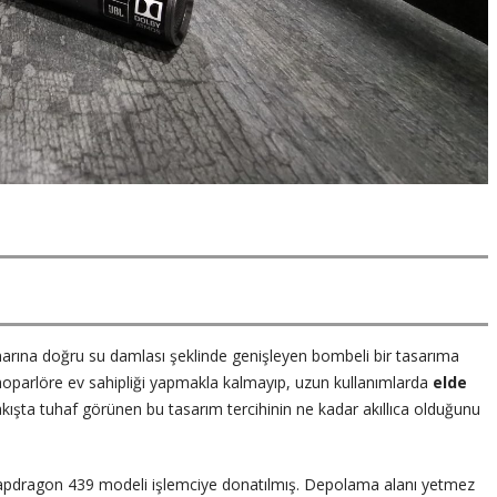
enarına doğru su damlası şeklinde genişleyen bombeli bir tasarıma
t hoparlöre ev sahipliği yapmakla kalmayıp, uzun kullanımlarda
elde
akışta tuhaf görünen bu tasarım tercihinin ne kadar akıllıca olduğunu
apdragon 439 modeli işlemciye donatılmış. Depolama alanı yetmez