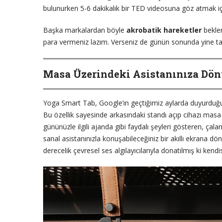
bulunurken 5-6 dakikalık bir TED videosuna göz atmak içi
Başka markalardan böyle
akrobatik hareketler
bekler
para vermeniz lazım. Verseniz de günün sonunda yine t
Masa Üzerindeki Asistanınıza Dö
Yoga Smart Tab, Google’ın geçtiğimiz aylarda duyurdu
Bu özellik sayesinde arkasındaki standı açıp cihazı masa ü
gününüzle ilgili ajanda gibi faydalı şeyleri gösteren, çala
sanal asistanınızla konuşabileceğiniz bir akıllı ekrana d
derecelik çevresel ses algılayıcılarıyla donatılmış ki kendi