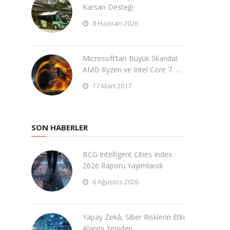
Karsan Desteği
8 Haziran 2026
Microsoft’tan Büyük Skandal:
AMD Ryzen ve Intel Core 7. …
17 Mart 2017
SON HABERLER
BCG Intelligent Cities Index
2026 Raporu Yayımlandı
6 Ağustos 2026
Yapay Zekâ, Siber Risklerin Etki
Alanını Yeniden …