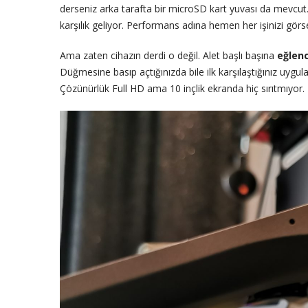
derseniz arka tarafta bir microSD kart yuvası da mevcut. T
karşılık geliyor. Performans adına hemen her işinizi gör
Ama zaten cihazın derdi o değil. Alet başlı başına
eğlenc
Düğmesine basıp açtığınızda bile ilk karşılaştığınız uygu
Çözünürlük Full HD ama 10 inçlik ekranda hiç sırıtmıyor.