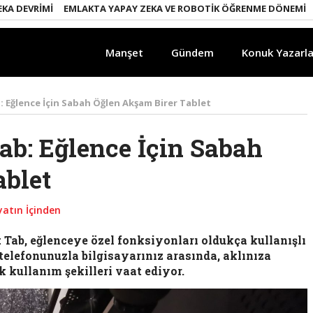
EMLAKTA YAPAY ZEKA VE ROBOTIK ÖĞRENME DÖNEMI
ENERJI DÖ
Manşet
Gündem
Konuk Yazarla
 Eğlence İçin Sabah Öğlen Akşam Birer Tablet
b: Eğlence İçin Sabah
ablet
atın İçinden
Tab, eğlenceye özel fonksiyonları oldukça kullanışlı
ı telefonunuzla bilgisayarınız arasında, aklınıza
kullanım şekilleri vaat ediyor.