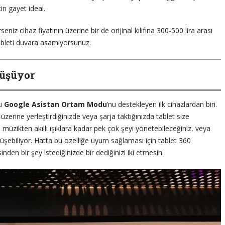
n gayet ideal.
seniz cihaz fiyatının üzerine bir de orijinal kılıfına 300-500 lira arası
ableti duvara asamıyorsunuz.
nüşüyor
ğu
Google Asistan Ortam Modu
’nu destekleyen ilk cihazlardan biri.
zerine yerleştirdiğinizde veya şarja taktığınızda tablet size
n müzikten akıllı ışıklara kadar pek çok şeyi yönetebileceğiniz, veya
önüşebiliyor. Hatta bu özelliğe uyum sağlaması için tablet 360
sinden bir şey istediğinizde bir dediğinizi iki etmesin.