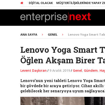
ER ŞEY DIJITAL OLACAK
MÜŞTERI İLIŞKILERINDE YAPAY ZEKA DEVRIMI
ANA SAYFA
GENEL
Lenovo Yoga Smart Tab:
Lenovo Yoga Smart Ta
Öğlen Akşam Birer T
Levent Daşkıran
/
9 Aralık 2019
/
Genel
,
Gündem
,
Hay
Lenovo’nun yeni tableti Lenovo Yoga Smart 
bir gövdede bir araya getiriyor. Cihaz akıll
gelebilecek her senaryoya uyum sağlayacak 