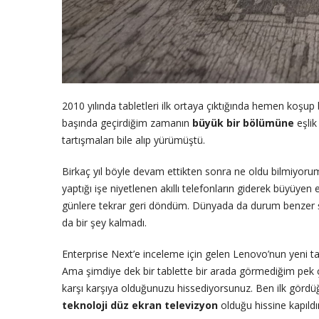
2010 yılında tabletleri ilk ortaya çıktığında hemen koşup 
başında geçirdiğim zamanın
büyük bir bölümüne
eşlik
tartışmaları bile alıp yürümüştü.
Birkaç yıl böyle devam ettikten sonra ne oldu bilmiyorum,
yaptığı işe niyetlenen akıllı telefonların giderek büyüyen
günlere tekrar geri döndüm. Dünyada da durum benzer şeki
da bir şey kalmadı.
Enterprise Next’e inceleme için gelen Lenovo’nun yeni ta
Ama şimdiye dek bir tablette bir arada görmediğim pek çok
karşı karşıya olduğunuzu hissediyorsunuz. Ben ilk gördü
teknoloji düz ekran televizyon
olduğu hissine kapıld