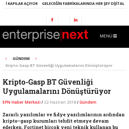
 KAPILAR AÇIYOR
GELECEĞIN FABRIKALARINDA HER ŞEY DIJITAL OLAC
MENÜ
GÜNDEM
Kripto-Gasp BT Güvenliği Uygulamalarını Dönüştürüyor
Kripto-Gasp BT Güvenliği
Uygulamalarını Dönüştürüyor
EPN Haber Merkezi
/
22 Haziran 2018
/
Gündem
Zararlı yazılımlar ve fidye yazılımlarının ardından
kripto–gasp kurumları tehdit etmeye devam
ederken, Fortinet birçok yeni teknik kullanan bu