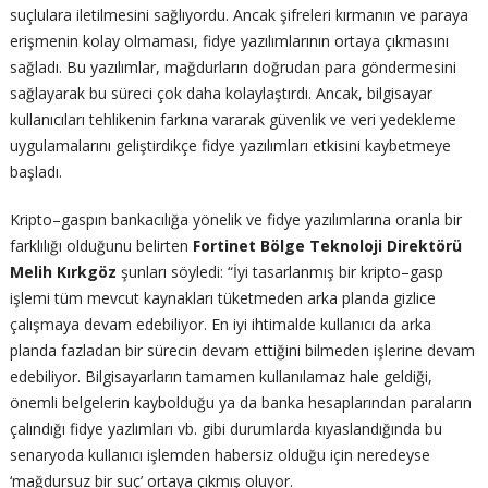
suçlulara iletilmesini sağlıyordu. Ancak şifreleri kırmanın ve paraya
erişmenin kolay olmaması, fidye yazılımlarının ortaya çıkmasını
sağladı. Bu yazılımlar, mağdurların doğrudan para göndermesini
sağlayarak bu süreci çok daha kolaylaştırdı. Ancak, bilgisayar
kullanıcıları tehlikenin farkına vararak güvenlik ve veri yedekleme
uygulamalarını geliştirdikçe fidye yazılımları etkisini kaybetmeye
başladı.
Kripto–gaspın bankacılığa yönelik ve fidye yazılımlarına oranla bir
farklılığı olduğunu belirten
Fortinet Bölge Teknoloji Direktörü
Melih Kırkgöz
şunları söyledi: “İyi tasarlanmış bir kripto–gasp
işlemi tüm mevcut kaynakları tüketmeden arka planda gizlice
çalışmaya devam edebiliyor. En iyi ihtimalde kullanıcı da arka
planda fazladan bir sürecin devam ettiğini bilmeden işlerine devam
edebiliyor. Bilgisayarların tamamen kullanılamaz hale geldiği,
önemli belgelerin kaybolduğu ya da banka hesaplarından paraların
çalındığı fidye yazlımları vb. gibi durumlarda kıyaslandığında bu
senaryoda kullanıcı işlemden habersiz olduğu için neredeyse
‘mağdursuz bir suç’ ortaya çıkmış oluyor.