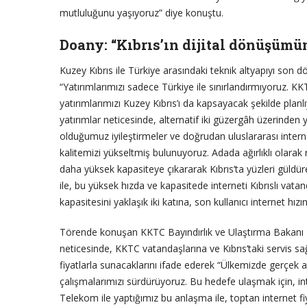
mutluluğunu yaşıyoruz” diye konuştu.
Doany: “Kıbrıs’ın dijital dönüşümü
Kuzey Kıbrıs ile Türkiye arasındaki teknik altyapıyı son d
“Yatırımlarımızı sadece Türkiye ile sınırlandırmıyoruz. K
yatırımlarımızı Kuzey Kıbrıs’ı da kapsayacak şekilde planl
yatırımlar neticesinde, alternatif iki güzergâh üzerinden
olduğumuz iyileştirmeler ve doğrudan uluslararası interne
kalitemizi yükseltmiş bulunuyoruz. Adada ağırlıklı olarak ra
daha yüksek kapasiteye çıkararak Kıbrıs’ta yüzleri güld
ile, bu yüksek hızda ve kapasitede interneti Kıbrıslı vata
kapasitesini yaklaşık iki katına, son kullanıcı internet hızın
Törende konuşan KKTC Bayındırlık ve Ulaştırma Bakanı T
neticesinde, KKTC vatandaşlarına ve Kıbrıs’taki servis sağ
fiyatlarla sunacaklarını ifade ederek “Ülkemizde gerçek 
çalışmalarımızı sürdürüyoruz. Bu hedefe ulaşmak için, int
Telekom ile yaptığımız bu anlaşma ile, toptan internet f