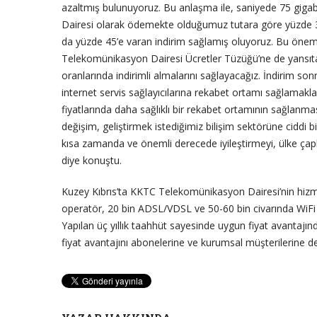
azaltmış bulunuyoruz. Bu anlaşma ile, saniyede 75 gig
Dairesi olarak ödemekte olduğumuz tutara göre yüzde 30
da yüzde 45’e varan indirim sağlamış oluyoruz. Bu öneml
Telekomünikasyon Dairesi Ücretler Tüzüğü’ne de yansıtar
oranlarında indirimli almalarını sağlayacağız. İndirim so
internet servis sağlayıcılarına rekabet ortamı sağlamakla
fiyatlarında daha sağlıklı bir rekabet ortamının sağlanma
değişim, geliştirmek istediğimiz bilişim sektörüne ciddi b
kısa zamanda ve önemli derecede iyileştirmeyi, ülke çapl
diye konuştu.
Kuzey Kıbrıs’ta KKTC Telekomünikasyon Dairesi’nin hizmet v
operatör, 20 bin ADSL/VDSL ve 50-60 bin civarında WiFi 
Yapılan üç yıllık taahhüt sayesinde uygun fiyat avantaj
fiyat avantajını abonelerine ve kurumsal müşterilerine d