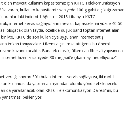
abit olan mevcut kullanım kapasitemiz için KKTC Telekomünikasyon
’a varan, kullanım kapasitemiz saniyede 100 gigabit’e çıktığı zaman
i oranlardaki indirimi 1 Ağustos 2018 itibarıyla KKTC
ak, internet servis sağlayıcıların mevcut kapasitelerini yüzde 40-50
nrası oluşacak olan fayda, özellikle düşük band toptan internet alan
 birlikte, KKTC´de son kullanıcıya uygulanan internet satış
sına imkan tanıyacaktır. Ülkemiz için imza attığımız bu önemli
ir ivme kazandıracaktır. Buna ek olarak, ülkemizin fiber altyapısını en
ı internet hızımızı saniyede 30 megabit’e çıkarmayı hedefliyoruz”
erdiği sayıları 30’u bulan internet servis sağlayıcısı, iki mobil
son kullanıcısı da yapılan anlaşmadan olumlu yönde etkilenecek.
ından da yararlanacak olan KKTC Telekomünikasyon Dairesi’nin, bu
e yansıtması bekleniyor.