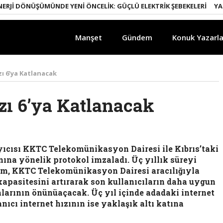
 DÖNÜŞÜMÜNDE YENI ÖNCELIK: GÜÇLÜ ELEKTRIK ŞEBEKELERI
YAPAY Z
Manşet
Gündem
Konuk Yazarla
zı 6’ya Katlanacak
zı 6’ya Katlanacak
yıcısı KKTC Telekomünikasyon Dairesi ile Kıbrıs’taki
mına yönelik protokol imzaladı. Üç yıllık süreyi
om, KKTC Telekomünikasyon Dairesi aracılığıyla
kapasitesini artırarak son kullanıcıların daha uygun
alarının önünüaçacak. Üç yıl içinde adadaki internet
nıcı internet hızının ise yaklaşık altı katına