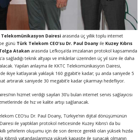
 Telekomünikasyon Dairesi
arasında üç yıllık toplu internet
mbe günü
Türk Telekom CEO’su Dr. Paul Doany
ile
Kuzey Kıbrıs
 Tolga Atakan
arasında Lefkoşa’da imzalanan protokol kapsamında
sağladığı teknik altyapı ve imkânlar üzerinden üç yıl süre ile daha
i alacak. Yapılan anlaşma ile KKTC Telekomünikasyon Dairesi,
çinde ikiye katlayarak yaklaşık 160 gigabit’e kadar; şu anda saniyede 5
ı kat artırarak saniyede 30 megabit’e kadar çıkarmayı hedefliyor.
i’nin hizmet verdiği sayıları 30’u bulan internet servis sağlayıcısı
etlerinde de hız ve kalite artışı sağlanacak.
lekom CEO’su Dr. Paul Doany, Türkiye’nin dijital dönüşümünün
si ile yaptıkları protokol neticesinde Kuzey Kıbrıs’ı da bu
akıllı şehirlerin oluşumu için de son derece gerekli olan yüksek hızda
la Kıbrıslı vatandaşlarımıza yüksek kapasite ile sunacak olmanın