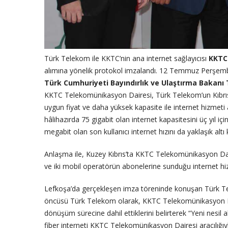
Türk Telekom ile KKTC’nin ana internet sağlayıcısı
KKTC
alımına yönelik protokol imzalandı. 12 Temmuz Perşe
Türk Cumhuriyeti Bayındırlık ve Ulaştırma Bakanı
KKTC Telekomünikasyon Dairesi, Türk Telekom’un Kıbrıs’a 
uygun fiyat ve daha yüksek kapasite ile internet hizmet
hâlihazırda 75 gigabit olan internet kapasitesini üç yıl i
megabit olan son kullanıcı internet hızını da yaklaşık alt
Anlaşma ile, Kuzey Kıbrıs’ta KKTC Telekomünikasyon Daires
ve iki mobil operatörün abonelerine sunduğu internet hizm
Lefkoşa’da gerçekleşen imza töreninde konuşan Türk Te
öncüsü Türk Telekom olarak, KKTC Telekomünikasyon Daire
dönüşüm sürecine dahil ettiklerini belirterek “Yeni nesil 
fiber interneti KKTC Telekomünikasyon Dairesi aracılığıy