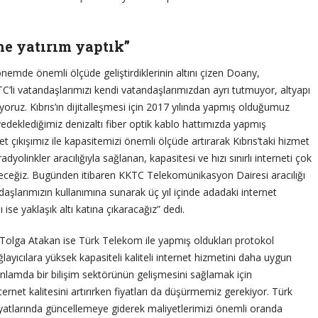
ne yatırım yaptık”
önemde önemli ölçüde geliştirdiklerinin altını çizen Doany,
KTC’li vatandaşlarımızı kendi vatandaşlarımızdan ayrı tutmuyor, altyapı
ıyoruz. Kıbrıs’ın dijitalleşmesi için 2017 yılında yapmış olduğumuz
 yedeklediğimiz denizaltı fiber optik kablo hattımızda yapmış
t çıkışımız ile kapasitemizi önemli ölçüde artırarak Kıbrıs’taki hizmet
dyolinkler aracılığıyla sağlanan, kapasitesi ve hızı sınırlı interneti çok
üreceğiz. Bugünden itibaren KKTC Telekomünikasyon Dairesi aracılığı
ndaşlarımızın kullanımına sunarak üç yıl içinde adadaki internet
ı ise yaklaşık altı katına çıkaracağız” dedi.
olga Atakan ise Türk Telekom ile yapmış oldukları protokol
layıcılara yüksek kapasiteli kaliteli internet hizmetini daha uygun
anlamda bir bilişim sektörünün gelişmesini sağlamak için
ernet kalitesini artırırken fiyatları da düşürmemiz gerekiyor. Türk
iyatlarında güncellemeye giderek maliyetlerimizi önemli oranda