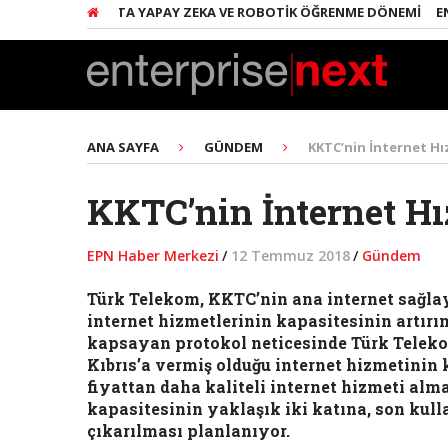
EMLAKTA YAPAY ZEKA VE ROBOTIK ÖĞRENME DÖNEMI
ENERJI
ANA SAYFA
GÜNDEM
KKTC’nin İnternet Hı
KKTC’nin İnternet Hı
EPN Haber Merkezi
/
12 Temmuz 2018
/
Gündem
Türk Telekom, KKTC’nin ana internet sağla
internet hizmetlerinin kapasitesinin artırı
kapsayan protokol neticesinde Türk Telek
Kıbrıs’a vermiş olduğu internet hizmetinin 
fiyattan daha kaliteli internet hizmeti alm
kapasitesinin yaklaşık iki katına, son kulla
çıkarılması planlanıyor.