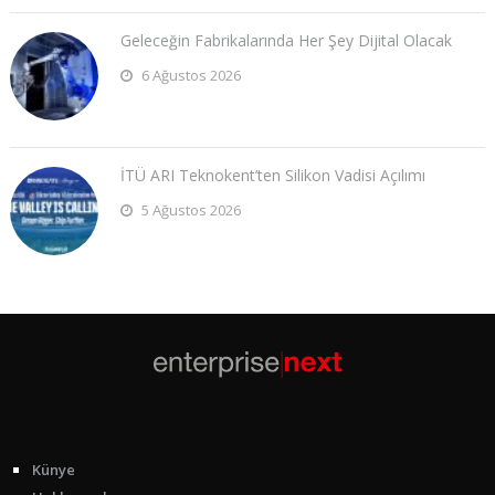
Geleceğin Fabrikalarında Her Şey Dijital Olacak
6 Ağustos 2026
İTÜ ARI Teknokent’ten Silikon Vadisi Açılımı
5 Ağustos 2026
Künye