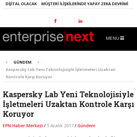
DIJITAL OLACAK
MÜŞTERI İLIŞKILERINDE YAPAY ZEKA DEVRIMI
EMLA
MENÜ
GÜNDEM
Kaspersky Lab Yeni Teknolojisiyle İşletmeleri Uzaktan
Kontrole Karşı Koruyor
Kaspersky Lab Yeni Teknolojisiyle
İşletmeleri Uzaktan Kontrole Karşı
Koruyor
EPN Haber Merkezi
/
5 Aralık 2017
/
Gündem