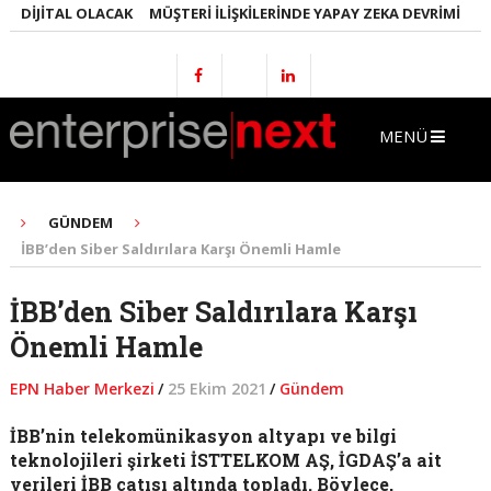
 DIJITAL OLACAK
MÜŞTERI İLIŞKILERINDE YAPAY ZEKA DEVRIMI
EMLA
MENÜ
GÜNDEM
İBB’den Siber Saldırılara Karşı Önemli Hamle
İBB’den Siber Saldırılara Karşı
Önemli Hamle
EPN Haber Merkezi
/
25 Ekim 2021
/
Gündem
İBB’nin telekomünikasyon altyapı ve bilgi
teknolojileri şirketi İSTTELKOM AŞ, İGDAŞ’a ait
verileri İBB çatısı altında topladı. Böylece,