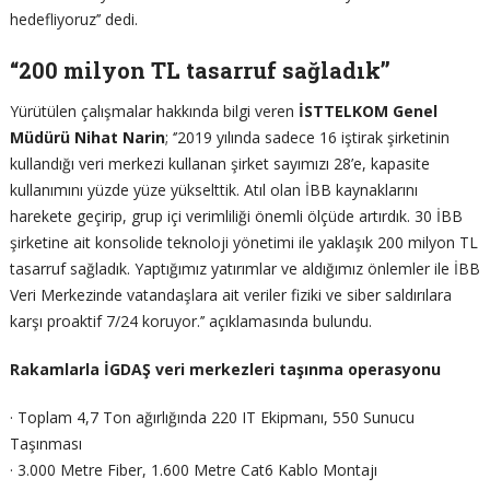
hedefliyoruz’’ dedi.
“200 milyon TL tasarruf sağladık’’
Yürütülen çalışmalar hakkında bilgi veren
İSTTELKOM Genel
Müdürü Nihat Narin
; ‘’2019 yılında sadece 16 iştirak şirketinin
kullandığı veri merkezi kullanan şirket sayımızı 28’e, kapasite
kullanımını yüzde yüze yükselttik. Atıl olan İBB kaynaklarını
harekete geçirip, grup içi verimliliği önemli ölçüde artırdık. 30 İBB
şirketine ait konsolide teknoloji yönetimi ile yaklaşık 200 milyon TL
tasarruf sağladık. Yaptığımız yatırımlar ve aldığımız önlemler ile İBB
Veri Merkezinde vatandaşlara ait veriler fiziki ve siber saldırılara
karşı proaktif 7/24 koruyor.’’ açıklamasında bulundu.
Rakamlarla İGDAŞ veri merkezleri taşınma operasyonu
· Toplam 4,7 Ton ağırlığında 220 IT Ekipmanı, 550 Sunucu
Taşınması
· 3.000 Metre Fiber, 1.600 Metre Cat6 Kablo Montajı