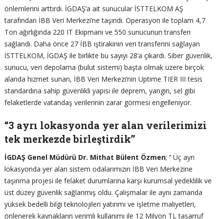
önlemlerini arttırdı. İGDAŞ’a ait sunucular İSTTELKOM AŞ
tarafından İBB Veri Merkezi’ne taşındı. Operasyon ile toplam 4,7
Ton ağırlığında 220 IT Ekipmanı ve 550 sunucunun transferi
sağlandı. Daha önce 27 İBB iştirakinin veri transferini sağlayan
İSTTELKOM, İGDAŞ ile birlikte bu sayıyı 28’a çıkardı. Siber güvenlik,
sunucu, veri depolama (bulut sistemi) başta olmak üzere birçok
alanda hizmet sunan, İBB Veri Merkezi’nin Uptime TIER III tesis
standardına sahip güvenlikli yapısı ile deprem, yangın, sel gibi
felaketlerde vatandaş verilerinin zarar görmesi engelleniyor.
“3 ayrı lokasyonda yer alan verilerimizi
tek merkezde birleştirdik’’
İGDAŞ Genel Müdürü Dr. Mithat Bülent Özmen
; ‘’ Üç ayrı
lokasyonda yer alan sistem odalarımızın İBB Veri Merkezine
taşınma projesi ile felaket durumlarına karşı kurumsal yedeklilik ve
üst düzey güvenlik sağlanmış oldu. Çalışmalar ile aynı zamanda
yüksek bedelli bilgi teknolojileri yatırımı ve işletme maliyetleri,
önlenerek kaynakların verimli kullanımı ile 12 Milyon TL tasarruf