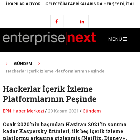
I KAPILAR AÇIYOR
GELECEĞIN FABRIKALARINDA HER ŞEY DIJITAL OLA
MENÜ
GÜNDEM
Hackerlar İçerik İzleme Platformlarının Peşinde
Hackerlar İçerik İzleme
Platformlarının Peşinde
EPN Haber Merkezi
/
29 Kasım 2021
/
Gündem
Ocak 2020’nin başından Haziran 2021’in sonuna
kadar Kaspersky ürünleri, ilk beş içerik izleme
platformu arkasına gizlenmiş (Netflix, Disney+,