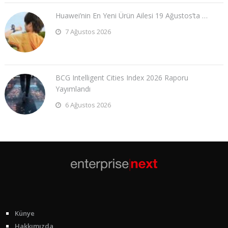
Huawei’nin En Yeni Ürün Ailesi 19 Ağustos’ta …
7 Ağustos 2026
BCG Intelligent Cities Index 2026 Raporu
Yayımlandı
6 Ağustos 2026
Künye
Hakkımızda