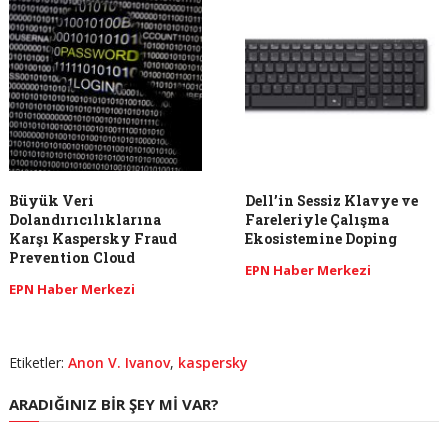
Büyük Veri
Dell’in Sessiz Klavye ve
Dolandırıcılıklarına
Fareleriyle Çalışma
Karşı Kaspersky Fraud
Ekosistemine Doping
Prevention Cloud
EPN Haber Merkezi
EPN Haber Merkezi
Etiketler:
Anon V. Ivanov
,
kaspersky
ARADIĞINIZ BIR ŞEY MI VAR?