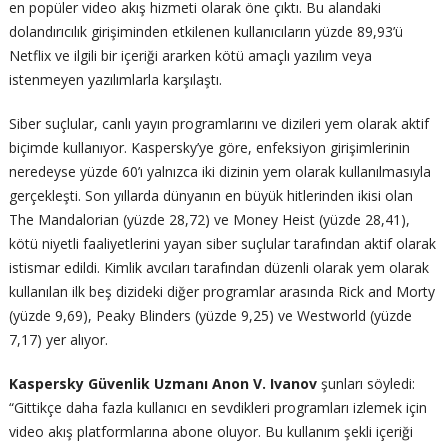
en popüler video akış hizmeti olarak öne çıktı. Bu alandaki
dolandırıcılık girişiminden etkilenen kullanıcıların yüzde 89,93’ü
Netflix ve ilgili bir içeriği ararken kötü amaçlı yazılım veya
istenmeyen yazılımlarla karşılaştı.
Siber suçlular, canlı yayın programlarını ve dizileri yem olarak aktif
biçimde kullanıyor. Kaspersky’ye göre, enfeksiyon girişimlerinin
neredeyse yüzde 60’ı yalnızca iki dizinin yem olarak kullanılmasıyla
gerçekleşti. Son yıllarda dünyanın en büyük hitlerinden ikisi olan
The Mandalorian (yüzde 28,72) ve Money Heist (yüzde 28,41),
kötü niyetli faaliyetlerini yayan siber suçlular tarafından aktif olarak
istismar edildi. Kimlik avcıları tarafından düzenli olarak yem olarak
kullanılan ilk beş dizideki diğer programlar arasında Rick and Morty
(yüzde 9,69), Peaky Blinders (yüzde 9,25) ve Westworld (yüzde
7,17) yer alıyor.
Kaspersky Güvenlik Uzmanı Anon V. Ivanov
şunları söyledi:
“Gittikçe daha fazla kullanıcı en sevdikleri programları izlemek için
video akış platformlarına abone oluyor. Bu kullanım şekli içeriği