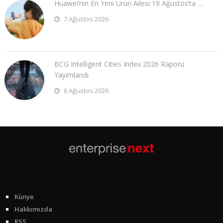
Huawei’nin En Yeni Ürün Ailesi 19 Ağustos’ta …
7 Ağustos 2026
BCG Intelligent Cities Index 2026 Raporu
Yayımlandı
6 Ağustos 2026
Künye
Hakkımızda
RSS