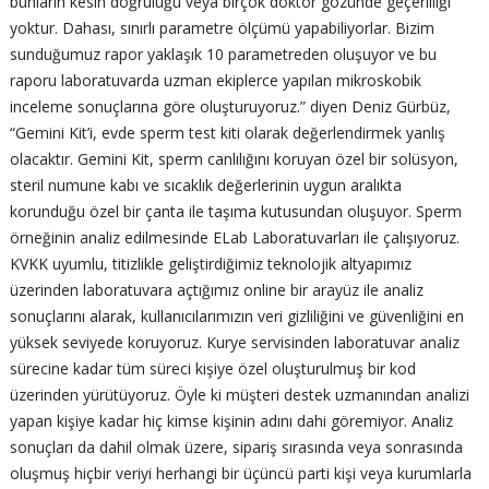
bunların kesin doğruluğu veya birçok doktor gözünde geçerliliği
yoktur. Dahası, sınırlı parametre ölçümü yapabiliyorlar. Bizim
sunduğumuz rapor yaklaşık 10 parametreden oluşuyor ve bu
raporu laboratuvarda uzman ekiplerce yapılan mikroskobik
inceleme sonuçlarına göre oluşturuyoruz.” diyen Deniz Gürbüz,
“Gemini Kit’i, evde sperm test kiti olarak değerlendirmek yanlış
olacaktır. Gemini Kit, sperm canlılığını koruyan özel bir solüsyon,
steril numune kabı ve sıcaklık değerlerinin uygun aralıkta
korunduğu özel bir çanta ile taşıma kutusundan oluşuyor. Sperm
örneğinin analiz edilmesinde ELab Laboratuvarları ile çalışıyoruz.
KVKK uyumlu, titizlikle geliştirdiğimiz teknolojik altyapımız
üzerinden laboratuvara açtığımız online bir arayüz ile analiz
sonuçlarını alarak, kullanıcılarımızın veri gizliliğini ve güvenliğini en
yüksek seviyede koruyoruz. Kurye servisinden laboratuvar analiz
sürecine kadar tüm süreci kişiye özel oluşturulmuş bir kod
üzerinden yürütüyoruz. Öyle ki müşteri destek uzmanından analizi
yapan kişiye kadar hiç kimse kişinin adını dahi göremiyor. Analiz
sonuçları da dahil olmak üzere, sipariş sırasında veya sonrasında
oluşmuş hiçbir veriyi herhangi bir üçüncü parti kişi veya kurumlarla