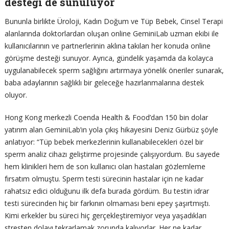
desteği de sunuluyor
Bununla birlikte Üroloji, Kadın Doğum ve Tüp Bebek, Cinsel Terapi
alanlarında doktorlardan oluşan online GeminiLab uzman ekibi ile
kullanıcılarının ve partnerlerinin aklına takılan her konuda online
görüşme desteği sunuyor. Ayrıca, gündelik yaşamda da kolayca
uygulanabilecek sperm sağlığını artırmaya yönelik öneriler sunarak,
baba adaylarının sağlıklı bir geleceğe hazırlanmalarına destek
oluyor.
Hong Kong merkezli Coenda Health & Food’dan 150 bin dolar
yatırım alan GeminiLab’ın yola çıkış hikayesini Deniz Gürbüz şöyle
anlatıyor: “Tüp bebek merkezlerinin kullanabilecekleri özel bir
sperm analiz cihazı geliştirme projesinde çalışıyordum. Bu sayede
hem klinikleri hem de son kullanıcı olan hastaları gözlemleme
fırsatım olmuştu. Sperm testi sürecinin hastalar için ne kadar
rahatsız edici olduğunu ilk defa burada gördüm. Bu testin idrar
testi sürecinden hiç bir farkının olmaması beni epey şaşırtmıştı.
Kimi erkekler bu süreci hiç gerçekleştiremiyor veya yaşadıkları
stresten dolayı tekrarlamak zorunda kalıyorlar. Her ne kadar