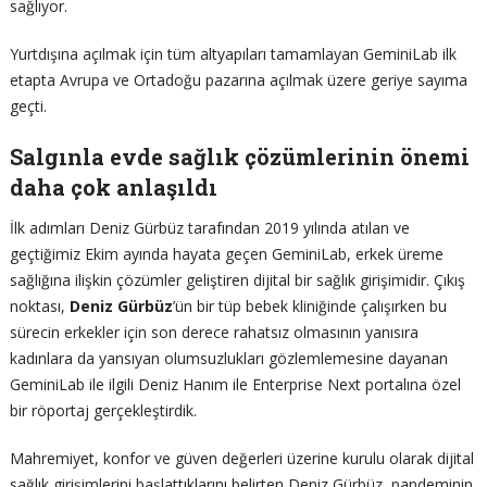
sağlıyor.
Yurtdışına açılmak için tüm altyapıları tamamlayan GeminiLab ilk
etapta Avrupa ve Ortadoğu pazarına açılmak üzere geriye sayıma
geçti.
Salgınla evde sağlık çözümlerinin önemi
daha çok anlaşıldı
İlk adımları Deniz Gürbüz tarafından 2019 yılında atılan ve
geçtiğimiz Ekim ayında hayata geçen GeminiLab, erkek üreme
sağlığına ilişkin çözümler geliştiren dijital bir sağlık girişimidir. Çıkış
noktası,
Deniz Gürbüz
’ün bir tüp bebek kliniğinde çalışırken bu
sürecin erkekler için son derece rahatsız olmasının yanısıra
kadınlara da yansıyan olumsuzlukları gözlemlemesine dayanan
GeminiLab ile ilgili Deniz Hanım ile Enterprise Next portalına özel
bir röportaj gerçekleştirdik.
Mahremiyet, konfor ve güven değerleri üzerine kurulu olarak dijital
sağlık girişimlerini başlattıklarını belirten Deniz Gürbüz, pandeminin