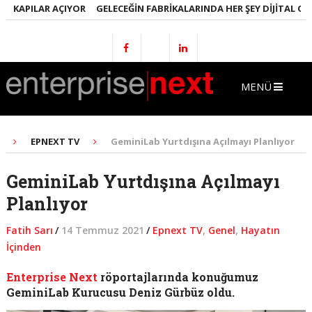
KAPILAR AÇIYOR
GELECEĞIN FABRIKALARINDA HER ŞEY DIJITAL OLACA
MENÜ
EPNEXT TV
GeminiLab Yurtdışına Açılmayı Planlıyor
GeminiLab Yurtdışına Açılmayı
Planlıyor
Fatih Sarı
/
14 Temmuz 2021
/
Epnext TV
,
Genel
,
Hayatın
İçinden
Enterprise Next
röportajlarında konuğumuz
GeminiLab Kurucusu Deniz Gürbüz oldu.