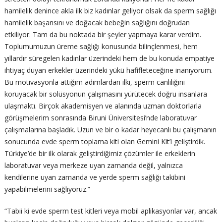
hamilelik denince akla ilk biz kadınlar geliyor olsak da sperm sağlığı
hamilelik başarısını ve doğacak bebeğin sağlığını doğrudan
etkiliyor. Tam da bu noktada bir şeyler yapmaya karar verdim.
Toplumumuzun üreme sağlığı konusunda bilinçlenmesi, hem
yıllardır süregelen kadınlar üzerindeki hem de bu konuda empatiye
ihtiyaç duyan erkekler üzerindeki yükü hafifleteceğine inanıyorum.
Bu motivasyonla attığım adımlardan ilki, sperm canlılığını
koruyacak bir solüsyonun çalışmasını yürütecek doğru insanlara
ulaşmaktı. Birçok akademisyen ve alanında uzman doktorlarla
görüşmelerim sonrasında Biruni Üniversitesi’nde laboratuvar
çalışmalarına başladık. Uzun ve bir o kadar heyecanlı bu çalışmanın
sonucunda evde sperm toplama kiti olan Gemini Kit’i geliştirdik.
Türkiye’de bir ilk olarak geliştirdiğimiz çözümler ile erkeklerin
laboratuvar veya merkeze uyan zamanda değil, yalnızca
kendilerine uyan zamanda ve yerde sperm sağlığı takibini
yapabilmelerini sağlıyoruz.”
“Tabii ki evde sperm test kitleri veya mobil aplikasyonlar var, ancak