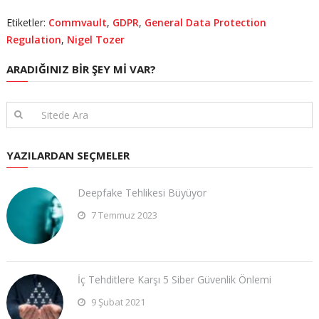
Etiketler:
Commvault
,
GDPR
,
General Data Protection
Regulation
,
Nigel Tozer
ARADIĞINIZ BIR ŞEY MI VAR?
YAZILARDAN SEÇMELER
Deepfake Tehlikesi Büyüyor
7 Temmuz 2023
İç Tehditlere Karşı 5 Siber Güvenlik Önlemi
9 Şubat 2021