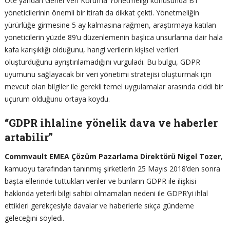
Öte yandan Genel Veri Koruma Yönetmeliği konusunda BT
yöneticilerinin önemli bir itirafı da dikkat çekti. Yönetmeliğin
yürürlüğe girmesine 5 ay kalmasına rağmen, araştırmaya katılan
yöneticilerin yüzde 89’u düzenlemenin başlıca unsurlarına dair hala
kafa karışıklığı olduğunu, hangi verilerin kişisel verileri
oluşturduğunu ayrıştırılamadığını vurguladı. Bu bulgu, GDPR
uyumunu sağlayacak bir veri yönetimi stratejisi oluşturmak için
mevcut olan bilgiler ile gerekli temel uygulamalar arasında ciddi bir
uçurum olduğunu ortaya koydu.
“GDPR ihlaline yönelik dava ve haberler
artabilir”
Commvault EMEA Çözüm Pazarlama Direktörü Nigel Tozer
,
kamuoyu tarafından tanınmış şirketlerin 25 Mayıs 2018’den sonra
başta ellerinde tuttukları veriler ve bunların GDPR ile ilişkisi
hakkında yeterli bilgi sahibi olmamaları nedeni ile GDPR’yi ihlal
ettikleri gerekçesiyle davalar ve haberlerle sıkça gündeme
geleceğini söyledi.