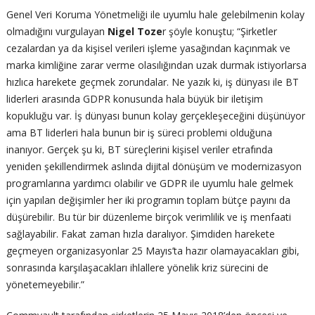
Genel Veri Koruma Yönetmeliği ile uyumlu hale gelebilmenin kolay
olmadığını vurgulayan
Nigel Toze
r şöyle konuştu; “Şirketler
cezalardan ya da kişisel verileri işleme yasağından kaçınmak ve
marka kimliğine zarar verme olasılığından uzak durmak istiyorlarsa
hızlıca harekete geçmek zorundalar. Ne yazık ki, iş dünyası ile BT
liderleri arasında GDPR konusunda hala büyük bir iletişim
kopukluğu var. İş dünyası bunun kolay gerçekleşeceğini düşünüyor
ama BT liderleri hala bunun bir iş süreci problemi olduğuna
inanıyor. Gerçek şu ki, BT süreçlerini kişisel veriler etrafında
yeniden şekillendirmek aslında dijital dönüşüm ve modernizasyon
programlarına yardımcı olabilir ve GDPR ile uyumlu hale gelmek
için yapılan değişimler her iki programın toplam bütçe payını da
düşürebilir. Bu tür bir düzenleme birçok verimlilik ve iş menfaati
sağlayabilir. Fakat zaman hızla daralıyor. Şimdiden harekete
geçmeyen organizasyonlar 25 Mayıs’ta hazır olamayacakları gibi,
sonrasında karşılaşacakları ihlallere yönelik kriz sürecini de
yönetemeyebilir.”