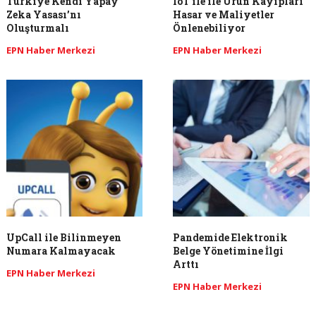
Türkiye Kendi Yapay
IoT ile ile Ürün Kayıpları
Zeka Yasası’nı
Hasar ve Maliyetler
Oluşturmalı
Önlenebiliyor
EPN Haber Merkezi
EPN Haber Merkezi
UpCall ile Bilinmeyen
Pandemide Elektronik
Numara Kalmayacak
Belge Yönetimine İlgi
Arttı
EPN Haber Merkezi
EPN Haber Merkezi