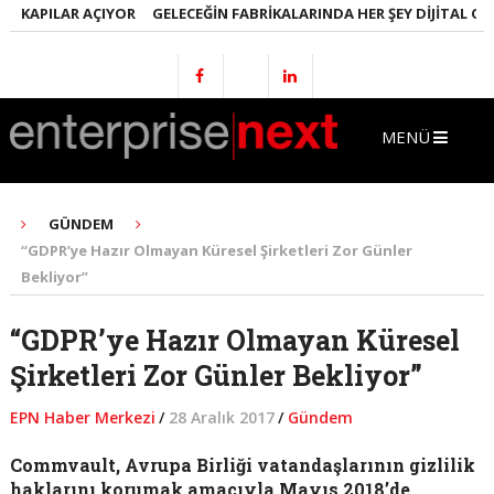
KAPILAR AÇIYOR
GELECEĞIN FABRIKALARINDA HER ŞEY DIJITAL OLACA
MENÜ
GÜNDEM
“GDPR’ye Hazır Olmayan Küresel Şirketleri Zor Günler
Bekliyor”
“GDPR’ye Hazır Olmayan Küresel
Şirketleri Zor Günler Bekliyor”
EPN Haber Merkezi
/
28 Aralık 2017
/
Gündem
Commvault, Avrupa Birliği vatandaşlarının gizlilik
haklarını korumak amacıyla Mayıs 2018’de