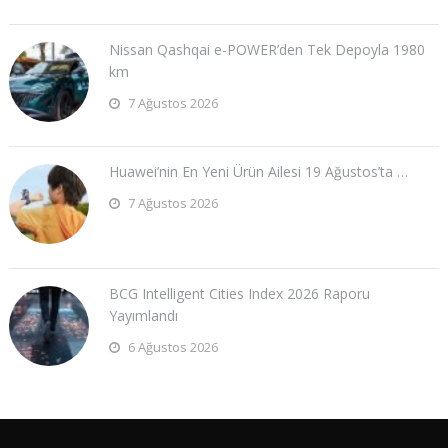
Nissan Qashqai e-POWER’den Tek Depoyla 1980
km
7 Ağustos 2026
Huawei’nin En Yeni Ürün Ailesi 19 Ağustos’ta …
7 Ağustos 2026
BCG Intelligent Cities Index 2026 Raporu
Yayımlandı
6 Ağustos 2026