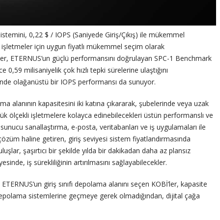
stemini, 0,22 $ / IOPS (Saniyede Giriş/Çıkış) ile mükemmel
 işletmeler için uygun fiyatlı mükemmel seçim olarak
meler, ETERNUS’un güçlü performansını doğrulayan SPC-1 Benchmark
 0,59 milisaniyelik çok hızlı tepki sürelerine ulaştığını
nde olağanüstü bir IOPS performansı da sunuyor.
a alanının kapasitesini iki katına çıkararak, şubelerinde veya uzak
k ölçekli işletmelere kolayca edinebilecekleri üstün performanslı ve
nucu sanallaştırma, e-posta, veritabanları ve iş uygulamaları ile
özüm haline getiren, giriş seviyesi sistem fiyatlandırmasında
uşlar, şaşırtıcı bir şekilde yılda bir dakikadan daha az plansız
esinde, iş sürekliliğinin artırılmasını sağlayabilecekler.
ETERNUS’un giriş sınıfı depolama alanını seçen KOBİ’ler, kapasite
 depolama sistemlerine geçmeye gerek olmadığından, dijital çağa