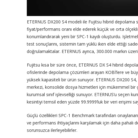
ETERNUS DX200 S4 modeli ile Fujitsu hibrid depolama si
fiyat/performans oranı elde ederek küçük ve orta ölçekli
konumlandırarak yeni bir SPC-1 kaydı oluşturdu. Işlet
test sonuçlarını, sistemin tam yüklü iken elde ettiği sadece
doğrulamaktalar. ETERNUS ayrıca, 300.000 markın üzeri
Fujitsu kısa bir süre önce, ETERNUS DX S4 hibrid depolam
ofislerinde depolama çözümleri arayan KOBİ’lere ve büyü
yüksek kapasiteli bir ürün sunuyor. ETERNUS DX200 S4, su
merkezi, konsolide dosya hizmetleri için mükemmel bir ç
kurumsal sınıf işlevselliği sunuyor. ETERNUS’u seçen kurul
kesintiyi temsil eden yüzde 99.9999’luk bir veri erişimi say
Güçlü özellikleri SPC-1 Benchmark tarafından onaylanan 
ve performans ihtiyaçlarını karşılamak için daha pahalı
sorunsuzca ilerleyebilirler.