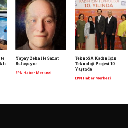
te
Yapay Zeka ile Sanat
TeknoSA Kadın İçin
ktı
Buluşuyor
Teknoloji Projesi 10
Yaşında
EPN Haber Merkezi
EPN Haber Merkezi