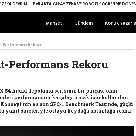
KA DEVRIMI
EMLAKTA YAPAY ZEKA VE ROBOTIK ÖĞRENME DÖNEMI
Manşet
Gündem
Konuk Yazarla
at-Performans Rekoru
at-Performans Rekoru
X S4 hibrid depolama serisinin bir parçası olan
leri performansını karşılaştırmak için kullanılan
 Konseyi’nin en son SPC-1 Benchmark Testinde, güçlü
stü yanıt süreleriyle ortaya koyduğu üstünlüğü resmi