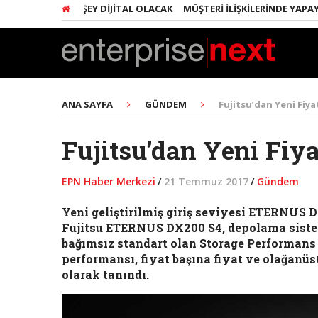
LARINDA HER ŞEY DIJITAL OLACAK
MÜŞTERI İLIŞKILERINDE YAPAY ZE
ANA SAYFA
GÜNDEM
Fujitsu’dan Yeni Fiy
Fujitsu’dan Yeni Fiy
EPN Haber Merkezi
/
21 Temmuz 2017
/
Gündem
Yeni geliştirilmiş giriş seviyesi ETERNUS D
Fujitsu ETERNUS DX200 S4, depolama sistem
bağımsız standart olan Storage Performans
performansı, fiyat başına fiyat ve olağanü
olarak tanındı.