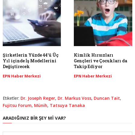
Şirketlerin Yüzde 44’ü Üç
Kimlik Hırsızları
Yıl içinde İş Modellerini
Gençleri ve Çocukları da
Değiştirecek
Takip Ediyor
EPN Haber Merkezi
EPN Haber Merkezi
Etiketler:
Dr. Joseph Reger
,
Dr. Markus Voss
,
Duncan Tait
,
Fujitsu Forum
,
Münih
,
Tatsuya Tanaka
ARADIĞINIZ BIR ŞEY MI VAR?