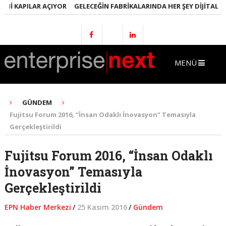
I KAPILAR AÇIYOR
GELECEĞIN FABRIKALARINDA HER ŞEY DIJITAL OLA
MENÜ
GÜNDEM
Fujitsu Forum 2016, “İnsan Odaklı İnovasyon” Temasıyla
Gerçekleştirildi
Fujitsu Forum 2016, “İnsan Odaklı
İnovasyon” Temasıyla
Gerçekleştirildi
EPN Haber Merkezi
/
25 Kasım 2016
/
Gündem