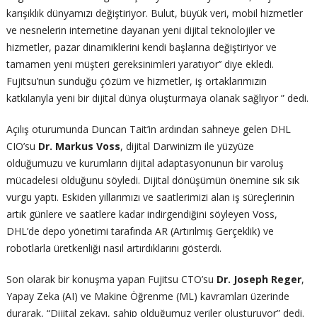
karışıklık dünyamızı değiştiriyor. Bulut, büyük veri, mobil hizmetler
ve nesnelerin internetine dayanan yeni dijital teknolojiler ve
hizmetler, pazar dinamiklerini kendi başlarına değiştiriyor ve
tamamen yeni müşteri gereksinimleri yaratıyor’’ diye ekledi.
Fujitsu’nun sunduğu çözüm ve hizmetler, iş ortaklarımızın
katkılarıyla yeni bir dijital dünya oluşturmaya olanak sağlıyor ” dedi.
Açılış oturumunda Duncan Tait’in ardından sahneye gelen DHL
CIO’su
Dr. Markus Voss
, dijital Darwinizm ile yüzyüze
olduğumuzu ve kurumların dijital adaptasyonunun bir varoluş
mücadelesi olduğunu söyledi. Dijital dönüşümün önemine sık sık
vurgu yaptı. Eskiden yıllarımızı ve saatlerimizi alan iş süreçlerinin
artık günlere ve saatlere kadar indirgendiğini söyleyen Voss,
DHL’de depo yönetimi tarafında AR (Artırılmış Gerçeklik) ve
robotlarla üretkenliği nasıl artırdıklarını gösterdi.
Son olarak bir konuşma yapan Fujitsu CTO’su
Dr. Joseph Reger
,
Yapay Zeka (AI) ve Makine Öğrenme (ML) kavramları üzerinde
durarak, “Dijital zekayı, sahip olduğumuz veriler oluşturuyor” dedi.