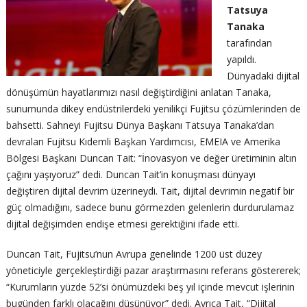
Tatsuya
Tanaka
tarafından
yapıldı.
Dünyadaki dijital
dönüşümün hayatlarımızı nasıl değiştirdiğini anlatan Tanaka,
sunumunda dikey endüstrilerdeki yenilikçi Fujitsu çözümlerinden de
bahsetti. Sahneyi Fujitsu Dünya Başkanı Tatsuya Tanaka’dan
devralan Fujitsu Kıdemli Başkan Yardımcısı, EMEIA ve Amerika
Bölgesi Başkanı Duncan Tait: “İnovasyon ve değer üretiminin altın
çağını yaşıyoruz” dedi. Duncan Tait’in konuşması dünyayı
değiştiren dijital devrim üzerineydi. Tait, dijital devrimin negatif bir
güç olmadığını, sadece bunu görmezden gelenlerin durdurulamaz
dijital değişimden endişe etmesi gerektiğini ifade etti.
Duncan Tait, Fujitsu’nun Avrupa genelinde 1200 üst düzey
yöneticiyle gerçekleştirdiği pazar araştırmasını referans göstererek;
“Kurumların yüzde 52’si önümüzdeki beş yıl içinde mevcut işlerinin
bugünden farklı olacağını düşünüyor” dedi. Ayrıca Tait, “Dijital