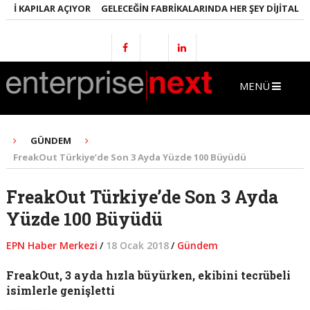
I KAPILAR AÇIYOR
GELECEĞIN FABRIKALARINDA HER ŞEY DIJITAL OLA
MENÜ
GÜNDEM
FreakOut Türkiye’de Son 3 Ayda Yüzde 100 Büyüdü
FreakOut Türkiye’de Son 3 Ayda
Yüzde 100 Büyüdü
EPN Haber Merkezi
/
18 Ocak 2018
/
Gündem
FreakOut, 3 ayda hızla büyürken, ekibini tecrübeli
isimlerle genişletti