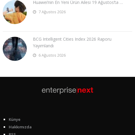
Huawei’nin En Yeni Ürün Ailesi 19 Ağustos’ta …
7 Ağustos 2026
BCG Intelligent Cities Index 2026 Raporu
Yayımlandı
6 Ağustos 2026
Künye
Hakkımızda
RSS