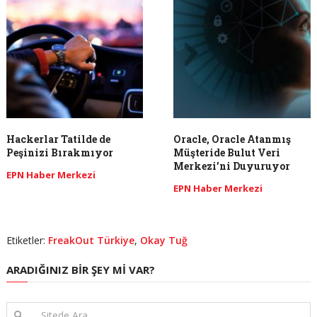
Hackerlar Tatilde de
Oracle, Oracle Atanmış
Peşinizi Bırakmıyor
Müşteride Bulut Veri
Merkezi’ni Duyuruyor
EPN Haber Merkezi
EPN Haber Merkezi
Etiketler:
FreakOut Türkiye
,
Okay Tuğ
ARADIĞINIZ BIR ŞEY MI VAR?