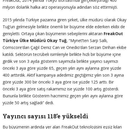
FreakOut, 2014 yılında Tokyo Borsası’nda gerçekleştirdiği 400
milyon dolarlık halka arz operasyonuyla adından söz ettirmişti.
2015 yılında Türkiye pazarına giren şirket, ülke müdürü olarak Okay
Tuğ’un gelmesiyle birlikte önemli bir büyüme elde ederken ekibi de
genişletti. Ortaya çıkan büyümenin sebeplerini aktaran
FreakOut
Türkiye Ülke Müdürü Okay Tuğ
, “Mynet’ten Sarp Sallı,
Comscore’dan Çağıl Deniz Can ve Onedio’dan Serzan Dirihan ekibe
katıldı. Sektörün tecrübeli isimleriyle birlikte hızlı bir büyüme içine
girdik ve son 3 ayda gösterim sayımızla birlikte yayıncı sayımızı
önceki 3 aya göre yüzde 65, geçen yılın aynı aylarına göre yüzde
400 arttırdık. Aktif kampanya adedimiz geçtiğimiz yılın son 3 ayına
göre yüzde 300 bir önceki 3 aya göre ise yüzde 125 arttı. Bir
önceki 3 aya göre satış rakamımız ise yüzde 100 artış gösterdi.
Bununla birlikte Gösterim hacmimiz geçen yılın aynı aylarına göre
yüzde 50 artış sağladı” dedi.
Yayıncı sayısı 118’e yükseldi
Bu büyümenin ardında yer alan FreakOut teknolojisini eşsiz kılan