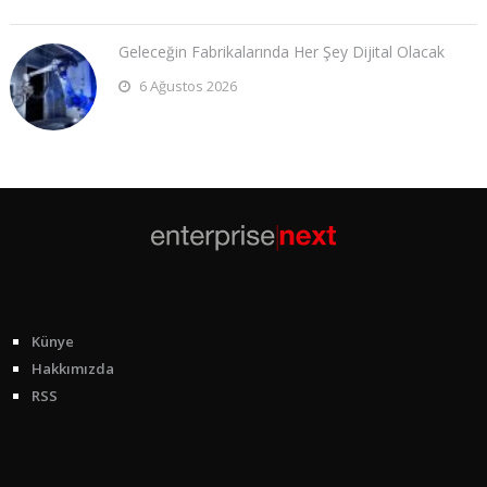
Geleceğin Fabrikalarında Her Şey Dijital Olacak
6 Ağustos 2026
Künye
Hakkımızda
RSS