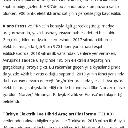
kaptırmadığı gözlendi. ABD’de bu alanda büyük bir pazara sahip
olurken, 900 binlik elektrikli araç satışının gerçekleştiği kaydedildi.
Ajans Press
ve PRNet’in konuyla ilgili gerçekleştirdiği medya
araştırmasında, yazılı basına yansıyan haber adetleri belli oldu.
Gerçekleştirilenmedya incelemesinde, 2017 yılından itibaren
elektrikli araçlarla ilgili 9 bin 970 haber yansıması tespit
edildi.Raporda, 2018 yılının ilk yarısındaki verilere yer verilirken,
Avrupa’da sadece 6 ay içinde 195 bin elektrikli araçsatışının
gerçekleştiği ortaya çıktı. Bu rakamlar geçen yılla kıyaslandığında
da yüzde 42’lik bir artış olduğu saptandı. 2018 yılının ikinci yarısında
da bu artışın devam edeceği öngörüler arasında yer aldı. Avrupa’da
elektrikli araç satışıyla liderliği elinde bulunduran ülke Norveç olarak
görüldü. Norveç’i Almanya, Birleşik Krallık ve Fransa’nın takip ettiği
belirlendi.
Türkiye Elektrikli ve Hibrid Araçları Platformu
(
TEHAD
)
verilerinden alınan bilgilere göre ise Türkiye’de 2018 yılının ilk 6 aylık
döneminde gerçekleştirilen elektrikli ve Hibrid otomobil satış adedi