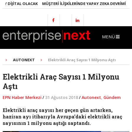
 DIJITAL OLACAK
MÜŞTERI İLIŞKILERINDE YAPAY ZEKA DEVRIMI
EML
MENÜ
AUTONEXT
Elektrikli Araç Sayısı 1 Milyonu Aştı
Elektrikli Araç Sayısı 1 Milyonu
Aştı
EPN Haber Merkezi
/
31 Ağustos 2018
/
Autonext
,
Gündem
Elektrikli araç sayısı her geçen gün artarken,
haziran ayı itibarıyla Avrupa’daki elektrikli araç
sayısının 1 milyonu aştığı saptandı.