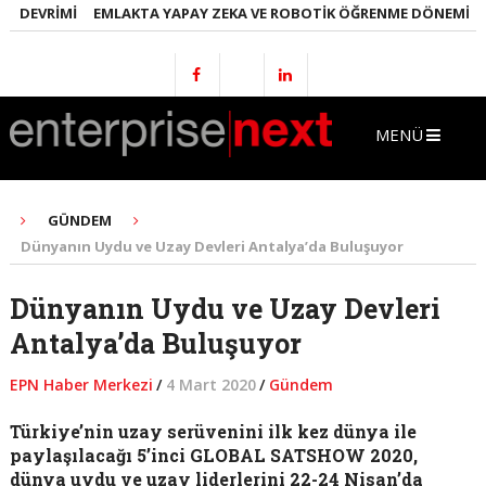
DEVRIMI
EMLAKTA YAPAY ZEKA VE ROBOTIK ÖĞRENME DÖNEMI
ENE
MENÜ
GÜNDEM
Dünyanın Uydu ve Uzay Devleri Antalya’da Buluşuyor
Dünyanın Uydu ve Uzay Devleri
Antalya’da Buluşuyor
EPN Haber Merkezi
/
4 Mart 2020
/
Gündem
Türkiye’nin uzay serüvenini ilk kez dünya ile
paylaşılacağı 5’inci GLOBAL SATSHOW 2020,
dünya uydu ve uzay liderlerini 22-24 Nisan’da