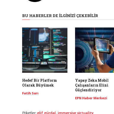
BU HABERLER DE İLGINIZI ÇEKEBILIR
Hedef Bir Platform
Yapay Zeka Mobil
Olarak Büyümek
Çalışanların Elini
Güçlendiriyor
Fatih Sarı
EPN Haber Merkezi
Etiketler:
elif gürdal
,
immersive virtuality