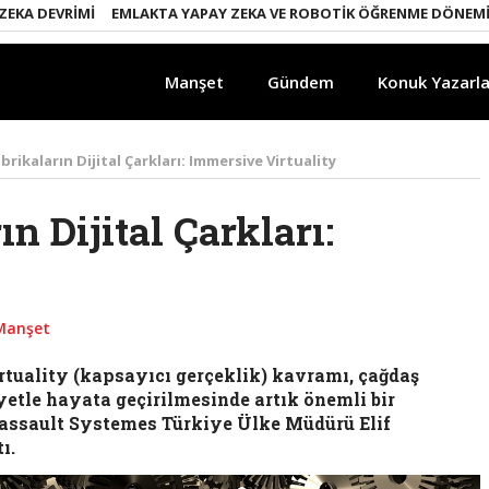
DEVRIMI
EMLAKTA YAPAY ZEKA VE ROBOTIK ÖĞRENME DÖNEMI
ENE
Manşet
Gündem
Konuk Yazarla
brikaların Dijital Çarkları: Immersive Virtuality
n Dijital Çarkları:
Manşet
rtuality (kapsayıcı gerçeklik) kavramı, çağdaş
yetle hayata geçirilmesinde artık önemli bir
Dassault Systemes Türkiye Ülke Müdürü Elif
ı.