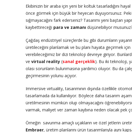
Ekibinizin bir araba için yeni bir koltuk tasarladığını hay
önce görmek için büyük bir heyecan duyuyorsunuz. Peki 
sığmayacağını fark ederseniz? Tasarımı yeni baştan yapm
kaybettireceği
para ve zamanı
düşünebiliyor musunuz
Çağdaş endüstriyel süreçlerde bu gibi durumların yaşanma
üretileceğini planlamak ve bu planı hayata geçirmek için
verebileceğimiz bir dizi teknoloji devreye giriyor. Bunla
ve
virtual reality
(
sanal gerçeklik
). Bu iki teknoloji
olası sorunların bulunmasına yardımcı oluyor. Bu da çalı
geçirmesinin yolunu açıyor.
Immersive virtuality, tasarımının dışında özellikle otomot
tasarlamada da kullanılıyor. Böylece daha tasarım aşamas
üretilmesinin mümkün olup olmayacağını öğrenebiliyors
varmak, maliyet ver zaman kaybına neden olacak pek çok
Örneğin savunma amaçlı uçakların ve özel jetlerin üreti
Embraer
, üretim planlarını ürün tasarımlarıyla aynı kap