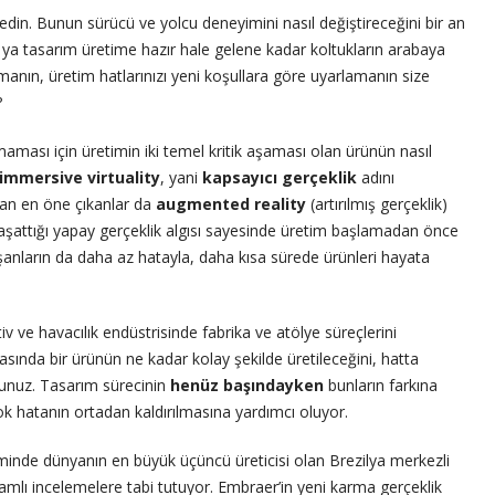
al edin. Bunun sürücü ve yolcu deneyimini nasıl değiştireceğini bir an
ya tasarım üretime hazır hale gelene kadar koltukların arabaya
anın, üretim hatlarınızı yeni koşullara göre uyarlamanın size
?
ması için üretimin iki temel kritik aşaması olan ürünün nasıl
immersive virtuality
, yani
kapsayıcı gerçeklik
adını
rdan en öne çıkanlar da
augmented reality
(artırılmış gerçeklik)
, yaşattığı yapay gerçeklik algısı sayesinde üretim başlamadan önce
şanların da daha az hatayla, daha kısa sürede ürünleri hayata
iv ve havacılık endüstrisinde fabrika ve atölye süreçlerini
ında bir ürünün ne kadar kolay şekilde üretileceğini, hatta
unuz. Tasarım sürecinin
henüz başındayken
bunların farkına
 hatanın ortadan kaldırılmasına yardımcı oluyor.
minde dünyanın en büyük üçüncü üreticisi olan Brezilya merkezli
samlı incelemelere tabi tutuyor. Embraer’in yeni karma gerçeklik