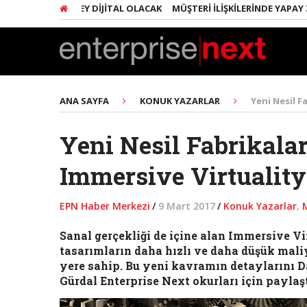
INDA HER ŞEY DIJITAL OLACAK
MÜŞTERI İLIŞKILERINDE YAPAY ZEKA 
ANA SAYFA
KONUK YAZARLAR
Yeni Nesil Fa
Yeni Nesil Fabrikaları
Immersive Virtuality
EPN Haber Merkezi
/
9 Mart 2017
/
Konuk Yazarlar
,
Sanal gerçekliği de içine alan Immersive Vi
tasarımların daha hızlı ve daha düşük mali
yere sahip. Bu yeni kavramın detaylarını 
Gürdal Enterprise Next okurları için paylaşt