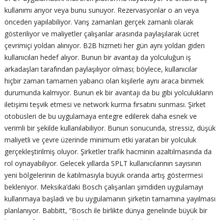
kullanımı arıyor veya bunu sunuyor. Rezervasyonlar o an veya
önceden yapılabiliyor. Varış zamanları gerçek zamanlı olarak
gösteriliyor ve maliyetler çalışanlar arasında paylaşılarak ücret
çevrimiçi yoldan alınıyor. B2B hizmeti her gün aynı yoldan giden
kullanıcıları hedef alıyor. Bunun bir avantajı da yolculuğun iş
arkadaşları tarafından paylaşılıyor olması; böylece, kullanıcılar
hiçbir zaman tamamen yabancı olan kişilerle aynı araca binmek
durumunda kalmıyor. Bunun ek bir avantajı da bu gibi yolculukların
iletişimi teşvik etmesi ve network kurma fırsatını sunması. Şirket
otobüsleri de bu uygulamaya entegre edilerek daha esnek ve
verimli bir şekilde kullanılabiliyor. Bunun sonucunda, stressiz, düşük
maliyetli ve çevre üzerinde minimum etki yaratan bir yolculuk
gerçekleştirilmiş oluyor. Şirketler trafik hacminin azaltılmasında da
rol oynayabiliyor. Gelecek yıllarda SPLT kullanıcılarının sayısının
yeni bölgelerinin de katılmasıyla büyük oranda artış göstermesi
bekleniyor. Meksika’daki Bosch çalışanları şimdiden uygulamayı
kullanmaya başladı ve bu uygulamanın şirketin tamamına yayılması
planlanıyor. Babbitt, “Bosch ile birlikte dünya genelinde büyük bir