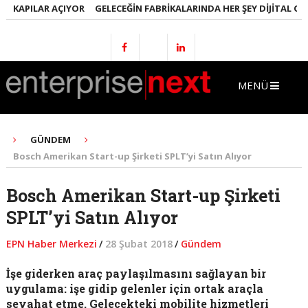
KAPILAR AÇIYOR
GELECEĞIN FABRIKALARINDA HER ŞEY DIJITAL OLACA
MENÜ
GÜNDEM
Bosch Amerikan Start-up Şirketi SPLT’yi Satın Alıyor
Bosch Amerikan Start-up Şirketi
SPLT’yi Satın Alıyor
EPN Haber Merkezi
/
28 Şubat 2018
/
Gündem
İşe giderken araç paylaşılmasını sağlayan bir
uygulama: işe gidip gelenler için ortak araçla
seyahat etme. Gelecekteki mobilite hizmetleri