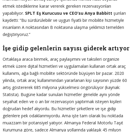
etmek istediklerine karar vererek gereken rezervasyonları
yapabiliyor.
SPLT Eş Kurucusu ve CEO’su Anya Babbitt
şunları
kaydetti: “Bu sürdürülebilir ve uygun fiyatlı bir mobilite hizmetiyle
insanların A noktasından B noktasına ulaşma şeklimizi temelden
değiştiriyoruz.”
İşe gidip gelenlerin sayısı giderek artıyor
Ortaklaşa araca binmek, araç paylaşımını ve taksileri organize
etmek üzere dijital hizmetleri ve uygulamaları kullanan ortak araç
kullanımı, ağa bağlı mobilite sektöründe büyüyen bir pazar. 2020
yılında, ortak araç kullanımından yararlanan kişi sayısının yüzde 60
artış göstererek 685 milyona yükselmesi öngörülüyor (kaynak:
Statista). Bugüne kadar sunulan hizmetler genelde aynı yönde
seyahat eden ve o an bir rezervasyon yaptırmak isteyen kişileri
doğrudan hedef alıyordu. Bu hizmetler şirketlere ve işe gidip
gelenlere pek odaklanmıyordu. Ama işte tam olarak bu noktada
muazzam bir potansiyel yatıyor. Almanya Federal Motorlu Taşıt
Kurumuna göre, sadece Almanya yollarında yaklaşık 45 milyon