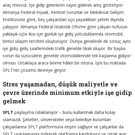
araç mevcut. İşe gidip gelenlerin sayısı giderek artış gösteriyor:
Almanya Federal İnşaat, Kentsel Sorunlar ve Mekânsal Gelişim
Enstitüsüne göre, beş çalışandan üçü yaşadıkları şehrin dışında
çalışıyor. Almanya Federal İstatistik Ofisi’ne göre çalışan nüfusun
yaklaşık üçte ikisi için günlük işe gidiş yolculuklarında otomobil,
birinci ulaşım tercihini oluşturuyor. Dünya genelinde de sonuç aynı:
işe gidiş-geliş saatlerindeki trafik genelde tıkalı oluyor. Bir başka
sorun da sürücülerin genelde otomobillerinde tek başlarına gidiyor
olması. Ortaklaşa araca binme hâlen bir istisna. İşte bu noktada
SPLT’nin çözümü devreye giriyor.
Stres yaşamadan, düşük maliyetle ve
çevre üzerinde minimum etkiyle işe gidip
gelmek
SPLT
paylaşıma odaklanıyor – bunu kullanmak daha kolay
olamazdı. Şirketler, üniversiteler veya belediye kurumları
çalışanlarına SPLT platformuna erişim sağlıyor ve çalışanlar da
SPLT uygulamasını indirerek platforma kaydoluyor ve ortak araç