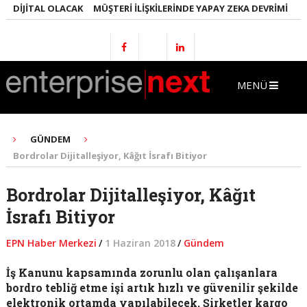
DIJITAL OLACAK
MÜŞTERI İLIŞKILERINDE YAPAY ZEKA DEVRIMI
EMLA
MENÜ
GÜNDEM
Bordrolar Dijitalleşiyor, Kâğıt İsrafı Bitiyor
Bordrolar Dijitalleşiyor, Kâğıt
İsrafı Bitiyor
EPN Haber Merkezi
/
1 Haziran 2018
/
Gündem
İş Kanunu kapsamında zorunlu olan çalışanlara
bordro tebliğ etme işi artık hızlı ve güvenilir şekilde
elektronik ortamda yapılabilecek. Şirketler kargo