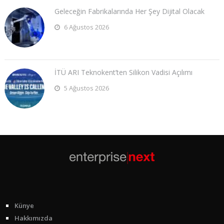
Geleceğin Fabrikalarında Her Şey Dijital Olacak
6 Ağustos 2026
İTÜ ARI Teknokent’ten Silikon Vadisi Açılımı
5 Ağustos 2026
Künye
Hakkımızda