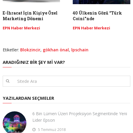
E-İhracat İçin Kişiye Özel
40 Ülkenin Gözü “Türk
Marketing Dönemi
Coini”nde
EPN Haber Merkezi
EPN Haber Merkezi
Etiketler:
Blokzincir
,
gökhan önal
,
lpschain
ARADIĞINIZ BIR ŞEY MI VAR?
YAZILARDAN SEÇMELER
6 Bin Lümen Üzeri Projeksiyon Segmentinde Yeni
Lider Epson
5 Temmuz 2018