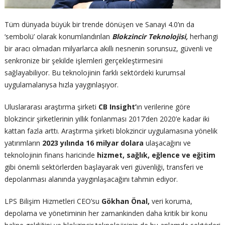
Tüm dünyada büyük bir trende dönüşen ve Sanayi 4.0’ın da
‘sembolü’ olarak konumlandırılan
Blokzincir Teknolojisi,
herhangi
bir aracı olmadan milyarlarca akıllı nesnenin sorunsuz, güvenli ve
senkronize bir şekilde işlemleri gerçekleştirmesini
sağlayabiliyor. Bu teknolojinin farklı sektördeki kurumsal
uygulamalarıysa hızla yaygınlaşıyor.
Uluslararası araştırma şirketi
CB Insight’
ın verilerine göre
blokzincir şirketlerinin yıllık fonlanması 2017’den 2020’e kadar iki
kattan fazla arttı. Araştırma şirketi blokzincir uygulamasına yönelik
yatırımların
2023 yılında 16 milyar dolara
ulaşacağını ve
teknolojinin finans haricinde
hizmet, sağlık,
eğlence ve eğitim
gibi önemli sektörlerden başlayarak veri güvenliği, transferi ve
depolanması alanında yaygınlaşacağını tahmin ediyor.
LPS Bilişim Hizmetleri CEO’su
Gökhan Önal,
veri koruma,
depolama ve yönetiminin her zamankinden daha kritik bir konu