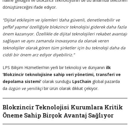
haline geldiğini ve blokzincir teknolojisinin de bu anlamda sektörleri
dönüştüreceğini ifade ediyor.
“Dijital etkileşim ve işlemleri ‘daha güvenli, denetlenebilir ve
şeffaf yapma’ özelliğiyle blokzincir teknolojisi giderek daha fazla
önem kazanıyor. Özellikle de dijital teknolojileri rekabet avantajı
sağlayan ve aynı zamanda inovasyona da olanak veren
teknolojiler olarak gören tüm şirketler için bu teknoloji daha da
ciddi bir önem arz ediyor diyebiliriz.”
LPS Bilişim Hizmetleri’nin yerli bir teknoloji ve dünyanın
ilk
‘Blokzincir teknolojisine sahip veri yönetimi, transferi ve
depolama sistemi’
olarak sunduğu
LpsChain
global pazarda
da
özgün ve yenilikçi
bir ürün olarak dikkat çekiyor.
Blokzincir Teknolojisi Kurumlara Kritik
Öneme Sahip Birçok Avantaj Sağlıyor