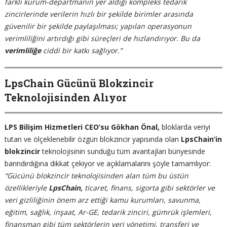
farklı kurum-departmanın yer aldığı kompleks tedarik
zincirlerinde verilerin hızlı bir şekilde birimler arasında
güvenilir bir şekilde paylaşılması; yapılan operasyonun
verimliliğini artırdığı gibi süreçleri de hızlandırıyor. Bu da
verimliliğe
ciddi bir katkı sağlıyor.”
LpsChain Gücünü Blokzincir
Teknolojisinden Alıyor
LPS Bilişim Hizmetleri CEO’su Gökhan Önal,
bloklarda veriyi
tutan ve ölçeklenebilir özgün blokzincir yapısında olan
LpsChain’in
blokzincir
teknolojisinin sunduğu tüm avantajları bünyesinde
barındırdığına dikkat çekiyor ve açıklamalarını şöyle tamamlıyor:
“Gücünü blokzincir teknolojisinden alan tüm bu üstün
özellikleriyle
LpsChain,
ticaret, finans, sigorta gibi sektörler ve
veri gizliliğinin önem arz ettiği kamu kurumları, savunma,
eğitim, sağlık, inşaat, Ar-GE, tedarik zinciri, gümrük işlemleri,
finansman gibi tüm sektörlerin veri yönetimi, transferi ve