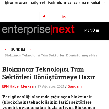
JITAL OLACAK
MÜŞTERI İLIŞKILERINDE YAPAY ZEKA DEVRIMI
EMLAKT
MENÜ
GÜNDEM
Blokzincir Teknolojisi Tüm Sektörleri Dönüştürmeye Hazır
Blokzincir Teknolojisi Tüm
Sektörleri Dönüştürmeye Hazır
EPN Haber Merkezi
/
17 Ağustos 2021
/
Gündem
Veri güvenliği alanında çığır açan blokzincir
(Blockchain) teknolojisinin farklı sektörlere
yönelik uygulamaları hızla artıyor.
Blokzincir