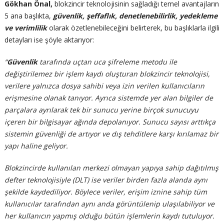
Gökhan Önal,
blokzincir teknolojisinin sağladığı temel avantajların
5 ana başlıkta,
güvenlik, şeffaflık, denetlenebilirlik, yedekleme
ve verimlilik
olarak özetlenebileceğini belirterek, bu başlıklarla ilgili
detayları ise şöyle aktarıyor:
“
Güvenlik
tarafında uçtan
uca şifreleme metodu ile
değiştirilemez bir işlem kaydı oluşturan blokzincir teknolojisi,
verilere yalnızca dosya sahibi veya izin verilen kullanıcıların
erişmesine olanak tanıyor. Ayrıca sistemde yer alan bilgiler de
parçalara ayrılarak tek bir sunucu yerine birçok sunucuyu
içeren bir bilgisayar ağında depolanıyor. Sunucu sayısı arttıkça
sistemin güvenliği de artıyor ve dış tehditlere karşı kırılamaz bir
yapı haline geliyor.
Blokzincirde kullanılan merkezi olmayan yapıya sahip dağıtılmış
defter teknolojisiyle (DLT) ise veriler birden fazla alanda aynı
şekilde kaydediliyor. Böylece veriler, erişim iznine sahip tüm
kullanıcılar tarafından aynı anda görüntülenip ulaşılabiliyor ve
her kullanıcın yapmış olduğu bütün işlemlerin kaydı tutuluyor.