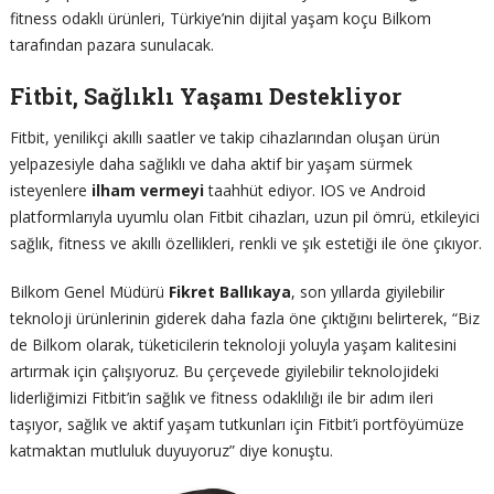
fitness odaklı ürünleri, Türkiye’nin dijital yaşam koçu Bilkom
tarafından pazara sunulacak.
Fitbit, Sağlıklı Yaşamı Destekliyor
Fitbit, yenilikçi akıllı saatler ve takip cihazlarından oluşan ürün
yelpazesiyle daha sağlıklı ve daha aktif bir yaşam sürmek
isteyenlere
ilham vermeyi
taahhüt ediyor. IOS ve Android
platformlarıyla uyumlu olan Fitbit cihazları, uzun pil ömrü, etkileyici
sağlık, fitness ve akıllı özellikleri, renkli ve şık estetiği ile öne çıkıyor.
Bilkom Genel Müdürü
Fikret Ballıkaya
, son yıllarda giyilebilir
teknoloji ürünlerinin giderek daha fazla öne çıktığını belirterek, “Biz
de Bilkom olarak, tüketicilerin teknoloji yoluyla yaşam kalitesini
artırmak için çalışıyoruz. Bu çerçevede giyilebilir teknolojideki
liderliğimizi Fitbit’in sağlık ve fitness odaklılığı ile bir adım ileri
taşıyor, sağlık ve aktif yaşam tutkunları için Fitbit’i portföyümüze
katmaktan mutluluk duyuyoruz” diye konuştu.