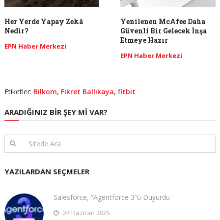
Her Yerde Yapay Zekâ
Yenilenen McAfee Daha
Nedir?
Güvenli Bir Gelecek İnşa
Etmeye Hazır
EPN Haber Merkezi
EPN Haber Merkezi
Etiketler:
Bilkom
,
Fikret Ballıkaya
,
fitbit
ARADIĞINIZ BIR ŞEY MI VAR?
YAZILARDAN SEÇMELER
Salesforce, “Agentforce 3”ü Duyurdu
24 Haziran 2025