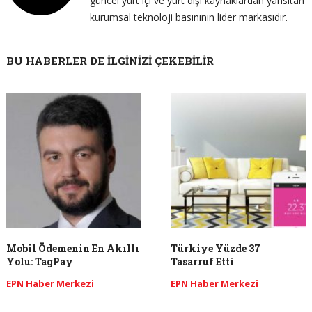
güncel yurt içi ve yurt dışı kaynaklardan yansıtan
kurumsal teknoloji basınının lider markasıdır.
BU HABERLER DE İLGINIZI ÇEKEBILIR
Mobil Ödemenin En Akıllı
Türkiye Yüzde 37
Yolu: TagPay
Tasarruf Etti
EPN Haber Merkezi
EPN Haber Merkezi