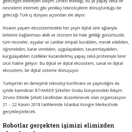
geleceğini belirleyen Bilişim Zirvesi etkinliği, bu yıl yapay zekâ ve
nesnelerin interneti gibi yenilikçi teknolojilerin dönüştürdüğü bir
geleceği Türk iş dünyası açısından ele alıyor.
İnsanın yaşam ekosistemindeki her şeyin dijital sinir ağlarıyla
birbirine bağlanması akıllı ve otonom bir hale geldiği günümüzde;
tüm nesneler, eşyalar ve canlılar empati kurabilen, merak edebilen,
öğrenebilen, karar verebilen, uygulayabilen, tasarımlayabilen,
kurgulayabilen özellikler kazandırılmış yapay zekâ proteiniyle birer
ürün haline geliyor. Bu dijital ve dijital ekosistem, sanal ve dijital
ekosistem, bir dijital sisteme dönüşüyor.
Türkiye’nin en deneyimli teknoloji konferans ve yayıncılığını da
içinde barındıran BTHABER Şirketler Grubu bünyesindeki Bilişim
Zirvesi Etkinlik Şirketi tarafından düzenlenecek olan organizasyon
21 – 22 Kasım 2018 tarihlerinde İstanbul Kongre Merkezi’nde
gerçekleştirilecek.
Robotlar gerçekten işimizi elimizden