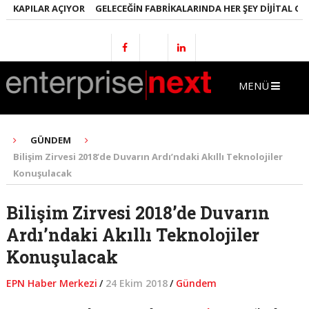
KAPILAR AÇIYOR
GELECEĞIN FABRIKALARINDA HER ŞEY DIJITAL OLACA
MENÜ
GÜNDEM
Bilişim Zirvesi 2018’de Duvarın Ardı’ndaki Akıllı Teknolojiler
Konuşulacak
Bilişim Zirvesi 2018’de Duvarın
Ardı’ndaki Akıllı Teknolojiler
Konuşulacak
EPN Haber Merkezi
/
24 Ekim 2018
/
Gündem