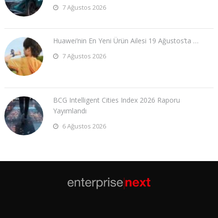
7 Ağustos 2026
Huawei’nin En Yeni Ürün Ailesi 19 Ağustos’ta …
7 Ağustos 2026
BCG Intelligent Cities Index 2026 Raporu
Yayımlandı
6 Ağustos 2026