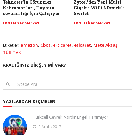
Teknoser’in Görünmez
Zyxel’den Yeni Multi-
Kahramanları, Hayatın
Gigabit WiFi 6 Destekli
devamlılığı İçin Çalışıyor
Switch
EPN Haber Merkezi
EPN Haber Merkezi
Etiketler:
amazon
,
Cbot
,
e-ticaret
,
eticaret
,
Mete Aktaş
,
TÜBİTAK
ARADIĞINIZ BIR ŞEY MI VAR?
YAZILARDAN SEÇMELER
Turkcell Çeyrek Asırdır Engel Tanımıyor
2 Aralık 2017