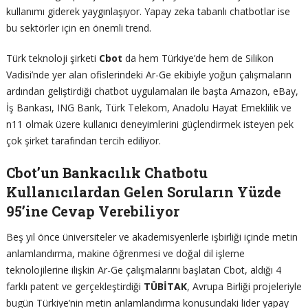
kullanımı giderek yaygınlaşıyor. Yapay zeka tabanlı chatbotlar ise
bu sektörler için en önemli trend.
Türk teknoloji şirketi
Cbot
da hem Türkiye’de hem de Silikon
Vadisi’nde yer alan ofislerindeki Ar-Ge ekibiyle yoğun çalışmaların
ardından geliştirdiği chatbot uygulamaları ile başta Amazon, eBay,
İş Bankası, ING Bank, Türk Telekom, Anadolu Hayat Emeklilik ve
n11 olmak üzere kullanıcı deneyimlerini güçlendirmek isteyen pek
çok şirket tarafından tercih ediliyor.
Cbot’un Bankacılık Chatbotu
Kullanıcılardan Gelen Soruların Yüzde
95’ine Cevap Verebiliyor
Beş yıl önce üniversiteler ve akademisyenlerle işbirliği içinde metin
anlamlandırma, makine öğrenmesi ve doğal dil işleme
teknolojilerine ilişkin Ar-Ge çalışmalarını başlatan Cbot, aldığı 4
farklı patent ve gerçekleştirdiği
TÜBİTAK
, Avrupa Birliği projeleriyle
bugün Türkiye’nin metin anlamlandırma konusundaki lider yapay