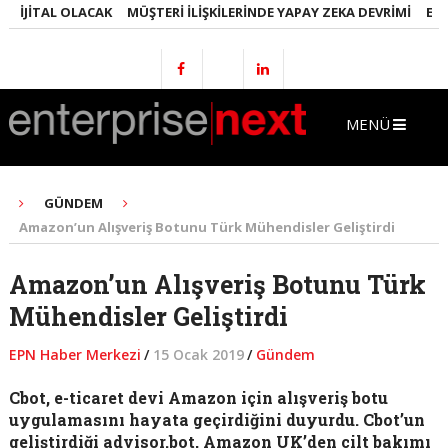
JITAL OLACAK
MÜŞTERI İLIŞKILERINDE YAPAY ZEKA DEVRIMI
EMLAKT
MENÜ
GÜNDEM
Amazon’un Alışveriş Botunu Türk Mühendisler Geliştirdi
Amazon’un Alışveriş Botunu Türk
Mühendisler Geliştirdi
EPN Haber Merkezi
/
15 Ocak 2019
/
Gündem
Cbot, e-ticaret devi Amazon için alışveriş botu
uygulamasını hayata geçirdiğini duyurdu. Cbot’un
geliştirdiği advisor.bot, Amazon UK’den cilt bakımı