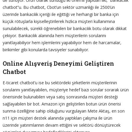
de sunuyor. Ürün olarak sunduğu iki önemli yapıdan ilki, “bankacılık
chatbot”u. Bu chatbot, Cbot’un sektör uzmanlığı ile 2500’ün
üzerinde bankacılık içeriği ile eğittiği ve herhangi bir banka için
küçük rötuşlarla kişiselleştirilerek hızlıca müşteri kullanımına
sunulabilecek, sürekli öğrenebilen bir bankacılık botu olarak dikkat
çekiyor. Bankacılık alanında hem müşterilerin sorularını
yanıtlayabiliyor hem işlemlerini yapabiliyor hem de harcamalar,
birikimler gibi konularda tavsiyeler sunabiliyor.
Online Alışveriş Deneyimi Geliştiren
Chatbot
E-ticaret chatbot’u ise bu sektördeki şirketlerin müşterilerinin
sorularını yanıtlayabilen, müşteriye hedef bazı sorular sorarak ürün
önerisinde bulunabilen veya satış sonrasında müşteri desteği
sağlayabilen bir bot. Amazon için geliştirilen botun ürün önerisi
sunma özelliğine sahip olduğunu vurgulayan Mete Aktaş, en son
n11 için müşteri destek alanında yaptıkları çalışma ile ürün
üzerinde yatırımlarının devam ettiğini ve sektörü dönüştürecek