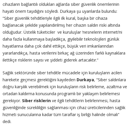
cihazların bağlantılı oldukları ağlarda siber güvenlik önemlerinin
hayati önem taşıdığını söyledi. Durkaya şu uyarılarda bulundu:
“Siber güvenlik tehditleriyle ilgili ilk kural, başka bir cihaza
bağlanacak şekilde yapılandırılmış her cihazın saldırı riski altında
olduğudur. Üstelik tüketiciler ve kuruluşlar ‘nesnelerin interneti’ni
daha fazla kullanmaya başladıkça, giyilebilir teknolojileri günlük
hayatlarına daha çok dahil ettikçe, büyük veri imkanlarından
yararlandıkça, hasta verilerini birkaç ağ üzerinden farklı kaynaklara
ilettikçe risklerin sayısı ve şiddeti giderek artacaktır.“
Sağlık sektöründe siber tehditle mücadele için kuruluşların acilen
harekete geçmesi gerektiğini kaydeden
Durkaya
, “Siber saldırılara
doğru karşılık verebilmek için kuruluşların risk belirleme, azaltma ve
ortadan kaldırma konusunda programlı bir yaklaşım belirlemesi
gerekiyor.
Siber
risklerin
ve ilgili tehditlerin belirlenmesi, hasta
güvenliğinde sürekliliğin sağlanması için cihaz üreticilerinden sağlık
hizmeti sunucularına kadar tüm taraflar iş birliği halinde olmalı”
dedi.