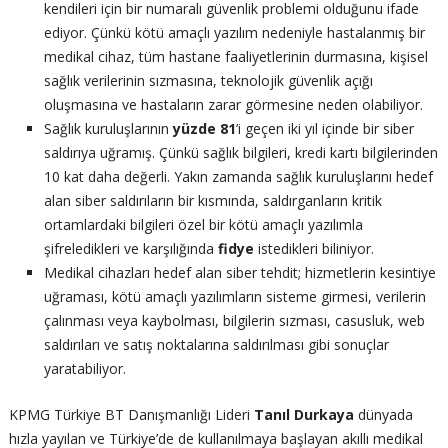
kendileri için bir numaralı güvenlik problemi olduğunu ifade
ediyor. Çünkü kötü amaçlı yazılım nedeniyle hastalanmış bir
medikal cihaz, tüm hastane faaliyetlerinin durmasına, kişisel
sağlık verilerinin sızmasına, teknolojik güvenlik açığı
oluşmasına ve hastaların zarar görmesine neden olabiliyor.
Sağlık kuruluşlarının
yüzde 81
’i geçen iki yıl içinde bir siber
saldırıya uğramış. Çünkü sağlık bilgileri, kredi kartı bilgilerinden
10 kat daha değerli. Yakın zamanda sağlık kuruluşlarını hedef
alan siber saldırıların bir kısmında, saldırganların kritik
ortamlardaki bilgileri özel bir kötü amaçlı yazılımla
şifreledikleri ve karşılığında
fidye
istedikleri biliniyor.
Medikal cihazları hedef alan siber tehdit; hizmetlerin kesintiye
uğraması, kötü amaçlı yazılımların sisteme girmesi, verilerin
çalınması veya kaybolması, bilgilerin sızması, casusluk, web
saldırıları ve satış noktalarına saldırılması gibi sonuçlar
yaratabiliyor.
KPMG Türkiye BT Danışmanlığı Lideri
Tanıl Durkaya
dünyada
hızla yayılan ve Türkiye’de de kullanılmaya başlayan akıllı medikal