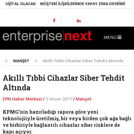
IJITAL OLACAK
MÜŞTERI İLIŞKILERINDE YAPAY ZEKA DEVRIMI
EMLAK
MENÜ
MANŞET
Akıllı Tıbbi Cihazlar Siber Tehdit Altında
Akıllı Tıbbi Cihazlar Siber Tehdit
Altında
EPN Haber Merkezi
/
5 Nisan 2017
/
Manşet
KPMG’nin hazırladığı rapora göre yeni
teknolojiiyle üretilmiş, bir veya birden çok ağa bağlı
ve birbiriyle bağlantılı cihazlar siber risklere de
kapı açıyor.