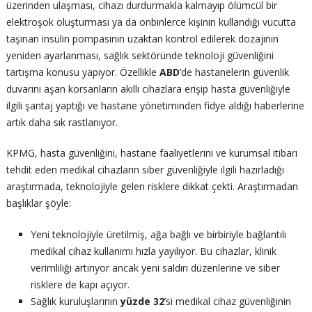
üzerinden ulaşması, cihazı durdurmakla kalmayıp ölümcül bir
elektroşok oluşturması ya da onbinlerce kişinin kullandığı vücutta
taşınan insülin pompasının uzaktan kontrol edilerek dozajının
yeniden ayarlanması, sağlık sektöründe teknoloji güvenliğini
tartışma konusu yapıyor. Özellikle
ABD
’de hastanelerin güvenlik
duvarını aşan korsanların akıllı cihazlara erişip hasta güvenliğiyle
ilgili şantaj yaptığı ve hastane yönetiminden fidye aldığı haberlerine
artık daha sık rastlanıyor.
KPMG, hasta güvenliğini, hastane faaliyetlerini ve kurumsal itibarı
tehdit eden medikal cihazların siber güvenliğiyle ilgili hazırladığı
araştırmada, teknolojiyle gelen risklere dikkat çekti. Araştırmadan
başlıklar şöyle:
Yeni teknolojiyle üretilmiş, ağa bağlı ve birbiriyle bağlantılı
medikal cihaz kullanımı hızla yayılıyor. Bu cihazlar, klinik
verimliliği artırıyor ancak yeni saldırı düzenlerine ve siber
risklere de kapı açıyor.
Sağlık kuruluşlarının
yüzde 32
’si medikal cihaz güvenliğinin