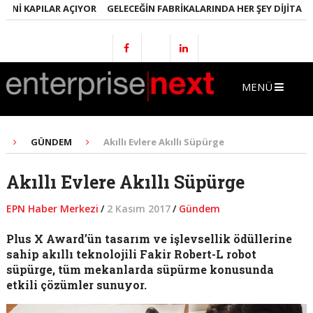
NI KAPILAR AÇIYOR
GELECEĞIN FABRIKALARINDA HER ŞEY DIJITAL OL
MENÜ
GÜNDEM
Akıllı Evlere Akıllı Süpürge
Akıllı Evlere Akıllı Süpürge
EPN Haber Merkezi
/
2 Kasım 2017
/
Gündem
Plus X Award’ün tasarım ve işlevsellik ödüllerine
sahip akıllı teknolojili Fakir Robert-L robot
süpürge, tüm mekanlarda süpürme konusunda
etkili çözümler sunuyor.